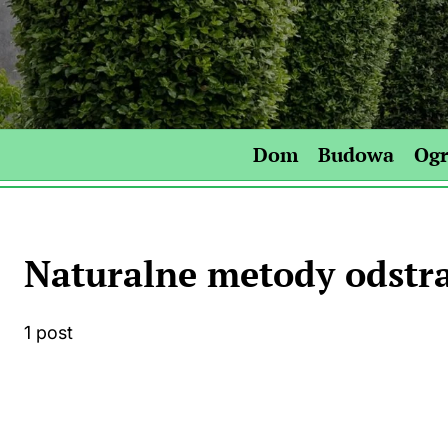
Skip
to
content
Dom
Budowa
Og
Naturalne metody odstr
1 post