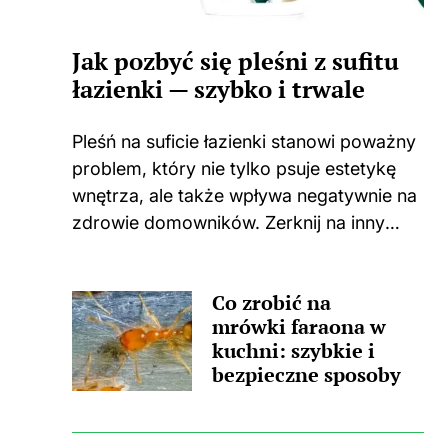
Jak pozbyć się pleśni z sufitu
łazienki — szybko i trwale
Pleśń na suficie łazienki stanowi poważny
problem, który nie tylko psuje estetykę
wnętrza, ale także wpływa negatywnie na
zdrowie domowników. Zerknij na inny
wpis, w którym pojawił się podobny
wątek. Zastanawiasz się, skąd wzięła się
Co zrobić na
ta nieprzyjemna towarzyszka? Główną
mrówki faraona w
przyczyną...
kuchni: szybkie i
bezpieczne sposoby