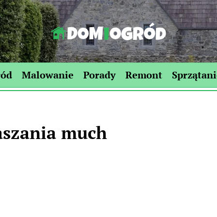
Dom-
Ogród.edu.pl
ród
Malowanie
Porady
Remont
Sprzątani
aszania much