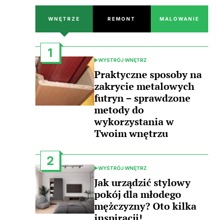
WNĘTRZE
REMONT
MALOWANIE
1
WYSTRÓJ WNĘTRZ
POSTED
IN
Praktyczne sposoby na
zakrycie metalowych
futryn – sprawdzone
metody do
wykorzystania w
Twoim wnętrzu
2
WYSTRÓJ WNĘTRZ
POSTED
IN
Jak urządzić stylowy
pokój dla młodego
mężczyzny? Oto kilka
inspiracji!