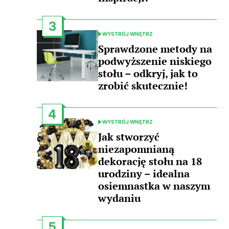
3
WYSTRÓJ WNĘTRZ
POSTED
IN
Sprawdzone metody na
podwyższenie niskiego
stołu – odkryj, jak to
zrobić skutecznie!
4
WYSTRÓJ WNĘTRZ
POSTED
IN
Jak stworzyć
niezapomnianą
dekorację stołu na 18
urodziny – idealna
osiemnastka w naszym
wydaniu
5