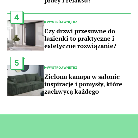
pracy i relaksu?
4
WYSTRÓJ WNĘTRZ
POSTED
IN
Czy drzwi przesuwne do
łazienki to praktyczne i
estetyczne rozwiązanie?
5
WYSTRÓJ WNĘTRZ
POSTED
IN
Zielona kanapa w salonie –
inspiracje i pomysły, które
zachwycą każdego