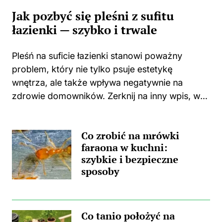
Jak pozbyć się pleśni z sufitu
łazienki — szybko i trwale
Pleśń na suficie łazienki stanowi poważny
problem, który nie tylko psuje estetykę
wnętrza, ale także wpływa negatywnie na
zdrowie domowników. Zerknij na inny wpis, w
którym pojawił się podobny wątek.
Zastanawiasz się, skąd wzięła się ta
Co zrobić na mrówki
nieprzyjemna towarzyszka? Główną
faraona w kuchni:
przyczyną...
szybkie i bezpieczne
sposoby
Co tanio położyć na