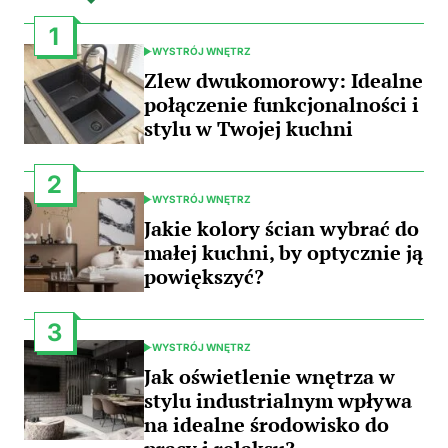
1
WYSTRÓJ WNĘTRZ
POSTED
IN
Zlew dwukomorowy: Idealne
połączenie funkcjonalności i
stylu w Twojej kuchni
2
WYSTRÓJ WNĘTRZ
POSTED
IN
Jakie kolory ścian wybrać do
małej kuchni, by optycznie ją
powiększyć?
3
WYSTRÓJ WNĘTRZ
POSTED
IN
Jak oświetlenie wnętrza w
stylu industrialnym wpływa
na idealne środowisko do