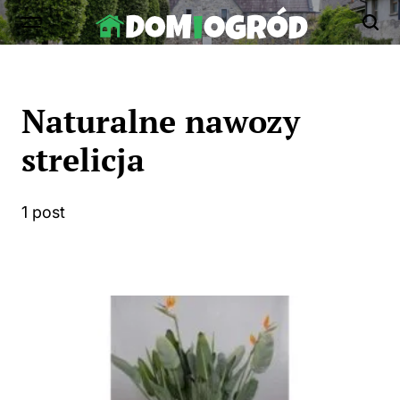
Skip
to
Dom-
content
Ogród.edu.pl
Naturalne nawozy
strelicja
1 post