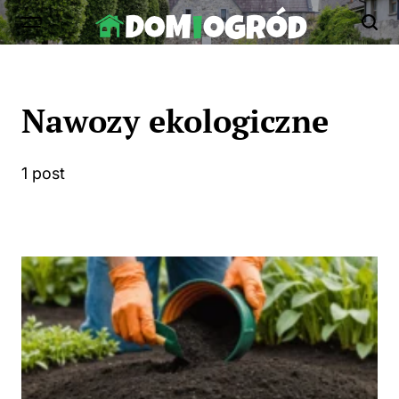
Skip
to
Dom-
content
Ogród.edu.pl
Nawozy ekologiczne
1 post