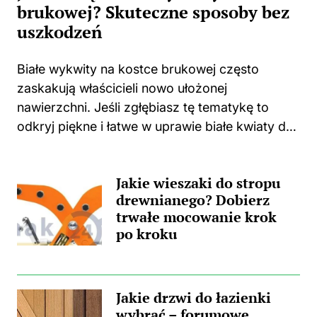
brukowej? Skuteczne sposoby bez
uszkodzeń
Białe wykwity na kostce brukowej często
zaskakują właścicieli nowo ułożonej
nawierzchni. Jeśli zgłębiasz tę tematykę to
odkryj piękne i łatwe w uprawie białe kwiaty do
swojego domu i ogrodu. Niejednokrotnie
spotykam się z sytuacjami, w których świeżo
Jakie wieszaki do stropu
położona kostka zaczyna...
drewnianego? Dobierz
trwałe mocowanie krok
po kroku
Jakie drzwi do łazienki
wybrać – forumowe