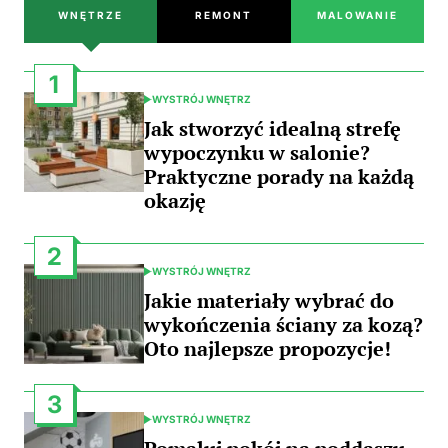
WNĘTRZE
REMONT
MALOWANIE
1
WYSTRÓJ WNĘTRZ
POSTED
IN
Jak stworzyć idealną strefę
wypoczynku w salonie?
Praktyczne porady na każdą
okazję
2
WYSTRÓJ WNĘTRZ
POSTED
IN
Jakie materiały wybrać do
wykończenia ściany za kozą?
Oto najlepsze propozycje!
3
WYSTRÓJ WNĘTRZ
POSTED
IN