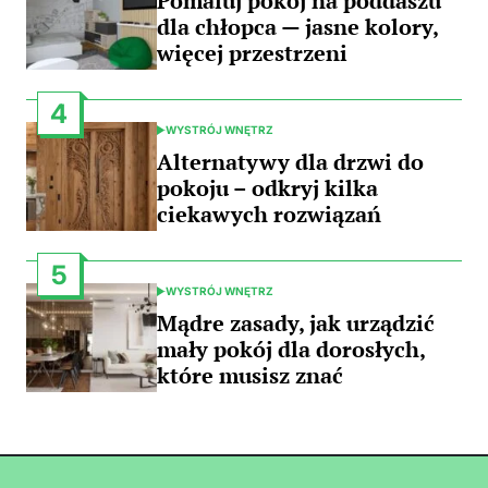
Pomaluj pokój na poddaszu
dla chłopca — jasne kolory,
więcej przestrzeni
4
WYSTRÓJ WNĘTRZ
POSTED
IN
Alternatywy dla drzwi do
pokoju – odkryj kilka
ciekawych rozwiązań
5
WYSTRÓJ WNĘTRZ
POSTED
IN
Mądre zasady, jak urządzić
mały pokój dla dorosłych,
które musisz znać