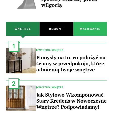
wilgocią
WNĘTRZE
REMONT
MALOWANIE
1
WYSTRÓJ WNĘTRZ
POSTED
IN
Pomysły na to, co położyć na
ściany w przedpokoju, które
odmienią twoje wnętrze
2
WYSTRÓJ WNĘTRZ
POSTED
IN
Jak Stylowo Wkomponować
Stary Kredens w Nowoczesne
Wnętrze? Podpowiadamy!