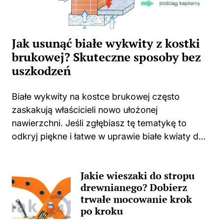
Jak usunąć białe wykwity z kostki
brukowej? Skuteczne sposoby bez
uszkodzeń
Białe wykwity na kostce brukowej często
zaskakują właścicieli nowo ułożonej
nawierzchni. Jeśli zgłębiasz tę tematykę to
odkryj piękne i łatwe w uprawie białe kwiaty do
swojego domu i ogrodu. Niejednokrotnie
spotykam się z sytuacjami, w których świeżo
Jakie wieszaki do stropu
położona kostka zaczyna...
drewnianego? Dobierz
trwałe mocowanie krok
po kroku