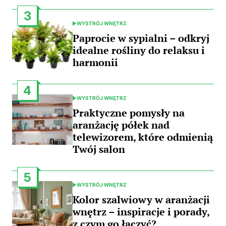
3
WYSTRÓJ WNĘTRZ
POSTED
IN
Paprocie w sypialni – odkryj
idealne rośliny do relaksu i
harmonii
4
WYSTRÓJ WNĘTRZ
POSTED
IN
Praktyczne pomysły na
aranżację półek nad
telewizorem, które odmienią
Twój salon
5
WYSTRÓJ WNĘTRZ
POSTED
IN
Kolor szalwiowy w aranżacji
wnętrz – inspiracje i porady,
z czym go łączyć?