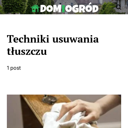
Skip
to
Dom-
content
Ogród.edu.pl
Techniki usuwania
tłuszczu
1 post