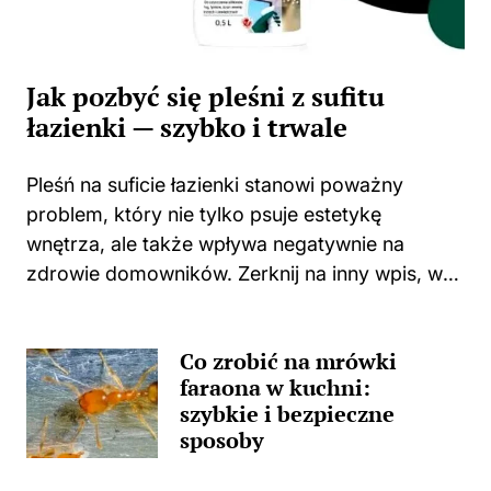
Jak pozbyć się pleśni z sufitu
łazienki — szybko i trwale
Pleśń na suficie łazienki stanowi poważny
problem, który nie tylko psuje estetykę
wnętrza, ale także wpływa negatywnie na
zdrowie domowników. Zerknij na inny wpis, w
którym pojawił się podobny wątek.
Zastanawiasz się, skąd wzięła się ta
Co zrobić na mrówki
nieprzyjemna towarzyszka? Główną
faraona w kuchni:
przyczyną...
szybkie i bezpieczne
sposoby