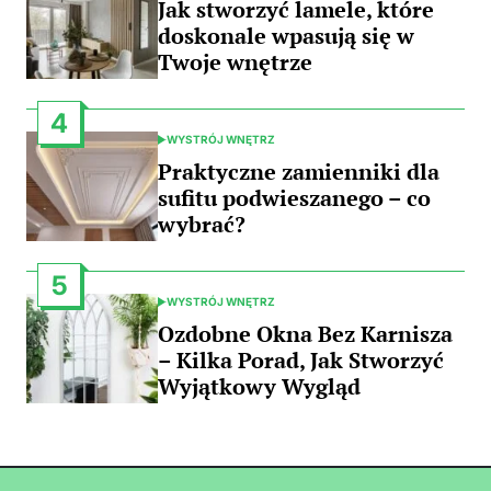
Jak stworzyć lamele, które
doskonale wpasują się w
Twoje wnętrze
4
WYSTRÓJ WNĘTRZ
POSTED
IN
Praktyczne zamienniki dla
sufitu podwieszanego – co
wybrać?
5
WYSTRÓJ WNĘTRZ
POSTED
IN
Ozdobne Okna Bez Karnisza
– Kilka Porad, Jak Stworzyć
Wyjątkowy Wygląd