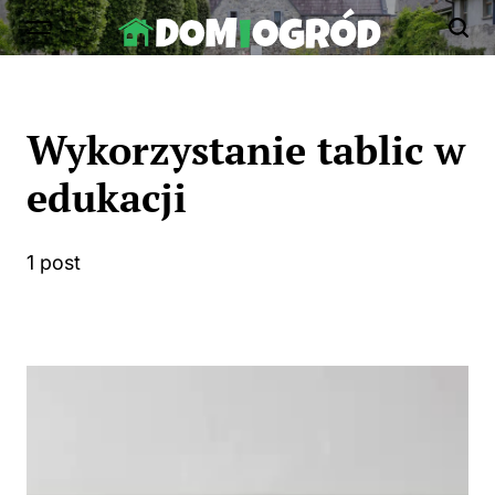
Skip
to
Dom-
content
Ogród.edu.pl
Wykorzystanie tablic w
edukacji
1 post