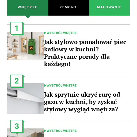
WNĘTRZE
REMONT
MALOWANIE
1
WYSTRÓJ WNĘTRZ
POSTED
IN
Jak stylowo pomalować piec
kaflowy w kuchni?
Praktyczne porady dla
każdego!
2
WYSTRÓJ WNĘTRZ
POSTED
IN
Jak sprytnie ukryć rurę od
gazu w kuchni, by zyskać
stylowy wygląd wnętrza?
3
WYSTRÓJ WNĘTRZ
POSTED
IN