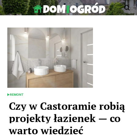
Skip
to
Dom-
content
Ogród.edu.pl
REMONT
POSTED
IN
Czy w Castoramie robią
projekty łazienek — co
warto wiedzieć