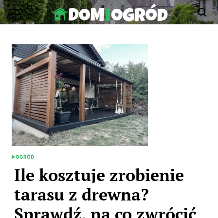
Skip
to
Dom-
content
Ogród.edu.pl
OGRÓD
POSTED
IN
Ile kosztuje zrobienie
tarasu z drewna?
Sprawdź, na co zwrócić