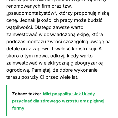
renomowanych firm oraz tzw.
„pseudomontażystów”, którzy proponują niską
cenę. Jednak jakość ich pracy może budzić
wątpliwości. Dlatego zawsze warto
zainwestować w doświadczoną ekipę, która
podczas montażu zwróci szczególną uwagę na
detale oraz zapewni trwałość konstrukcji. A
skoro o tym mowa, odkryj,
kiedy warto
zainwestować w elektryczną glebogryzarkę
ogrodową
. Pamiętaj, że
dobre wykonanie
tarasu posłuży Ci przez wiele lat
.
Zobacz także:
Mirt pospolity: Jak i kiedy
przycinać dla zdrowego wzrostu oraz pięknej
formy