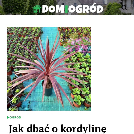
Skip
to
Dom-
content
Ogród.edu.pl
OGRÓD
POSTED
IN
Jak dbać o kordylinę