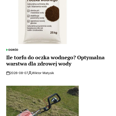
OGRÓD
POSTED
IN
Ile torfu do oczka wodnego? Optymalna
warstwa dla zdrowej wody
2026-08-07
Wiktor Matysik
Posted
by