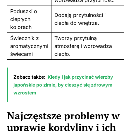
wprowadza przytulność.
Poduszki o
Dodają przytulności i
ciepłych
ciepła do wnętrza.
kolorach
Świecznik z
Tworzy przytulną
aromatycznymi
atmosferę i wprowadza
świecami
ciepło.
Zobacz także:
Kiedy i jak przycinać wierzby
japońskie po zimie, by cieszyć się zdrowym
wzrostem
Najczęstsze problemy w
uprawie kordyliny i ich