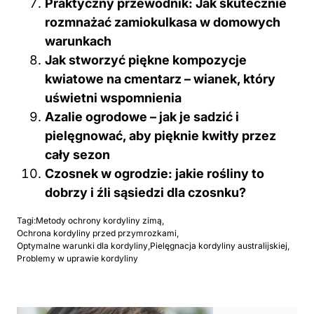
Praktyczny przewodnik: Jak skutecznie
rozmnażać zamiokulkasa w domowych
warunkach
Jak stworzyć piękne kompozycje
kwiatowe na cmentarz – wianek, który
uświetni wspomnienia
Azalie ogrodowe – jak je sadzić i
pielęgnować, aby pięknie kwitły przez
cały sezon
Czosnek w ogrodzie: jakie rośliny to
dobrzy i źli sąsiedzi dla czosnku?
Tagi:
Metody ochrony kordyliny zimą
,
Ochrona kordyliny przed przymrozkami
,
Optymalne warunki dla kordyliny
,
Pielęgnacja kordyliny australijskiej
,
Problemy w uprawie kordyliny