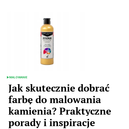
Dom-
content
Ogród.edu.pl
MALOWANIE
POSTED
IN
Jak skutecznie dobrać
farbę do malowania
kamienia? Praktyczne
porady i inspiracje