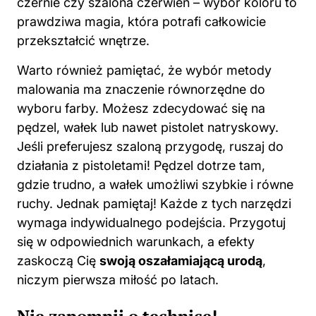
czernie czy szalona czerwień – wybór koloru to
prawdziwa magia, która potrafi całkowicie
przekształcić wnętrze.
Warto również pamiętać, że wybór metody
malowania
ma znaczenie równorzędne do
wyboru farby. Możesz zdecydować się na
pędzel, wałek lub nawet pistolet natryskowy.
Jeśli preferujesz szaloną przygodę, ruszaj do
działania z pistoletami! Pędzel dotrze tam,
gdzie trudno, a wałek umożliwi szybkie i równe
ruchy. Jednak pamiętaj! Każde z tych narzędzi
wymaga indywidualnego podejścia. Przygotuj
się w odpowiednich warunkach, a efekty
zaskoczą Cię
swoją oszałamiającą urodą
,
niczym pierwsza miłość po latach.
Nie zapomnij o technice!