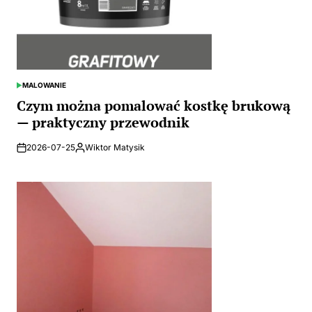
MALOWANIE
POSTED
IN
Czym można pomalować kostkę brukową
— praktyczny przewodnik
2026-07-25
Wiktor Matysik
Posted
by