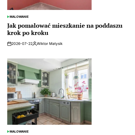
MALOWANIE
POSTED
IN
Jak pomalować mieszkanie na poddaszu
krok po kroku
2026-07-22
Wiktor Matysik
Posted
by
MALOWANIE
POSTED