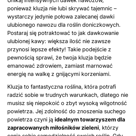
Unikaj intensywnych dawek nawozów,
ponieważ kluzja nie lubi skrywać tajemnic –
wystarczy jedynie połowa zalecanej dawki
ulubionego nawozu dla roślin doniczkowych.
Postaraj się potraktować to jak dawkowanie
ulubionej kawy: większa ilość nie zawsze
przynosi lepsze efekty! Takie podejście z
pewnością sprawi, że twoja kluzja będzie
emanować zdrowiem, zamiast marnować
energię na walkę z gnijącymi korzeniami.
Kluzja to fantastyczna roślina, która potrafi
radzić sobie
w trudnych warunkach
, dlatego nie
musisz się niepokoić o zbyt wysoką wilgotność
powietrza. Jej zdolność do znoszenia suchego
powietrza czyni ją
idealnym towarzyszem dla
zapracowanych miłośników zieleni
, którzy
cenią sobie samodzielność swoich roślin. Gdy