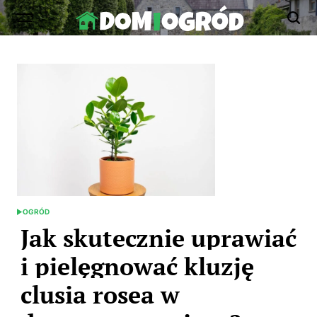
Skip
to
Dom-
content
Ogród.edu.pl
OGRÓD
POSTED
IN
Jak skutecznie uprawiać
i pielęgnować kluzję
clusia rosea w