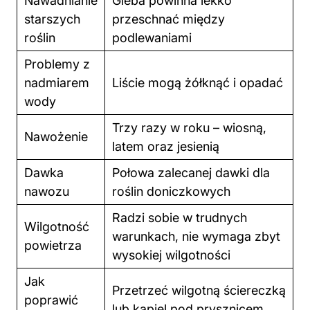
Nawadnianie
Gleba powinna lekko
starszych
przeschnać między
roślin
podlewaniami
Problemy z
nadmiarem
Liście mogą żółknąć i opadać
wody
Trzy razy w roku – wiosną,
Nawożenie
latem oraz jesienią
Dawka
Połowa zalecanej dawki dla
nawozu
roślin doniczkowych
Radzi sobie w trudnych
Wilgotność
warunkach, nie wymaga zbyt
powietrza
wysokiej wilgotności
Jak
Przetrzeć wilgotną ściereczką
poprawić
lub kąpiel pod prysznicem