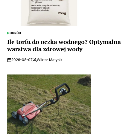
OGRÓD
POSTED
IN
Ile torfu do oczka wodnego? Optymalna
warstwa dla zdrowej wody
2026-08-07
Wiktor Matysik
Posted
by