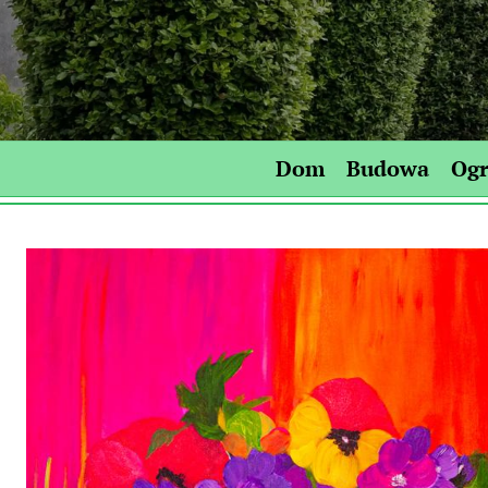
Skip
to
content
Dom
Budowa
Og