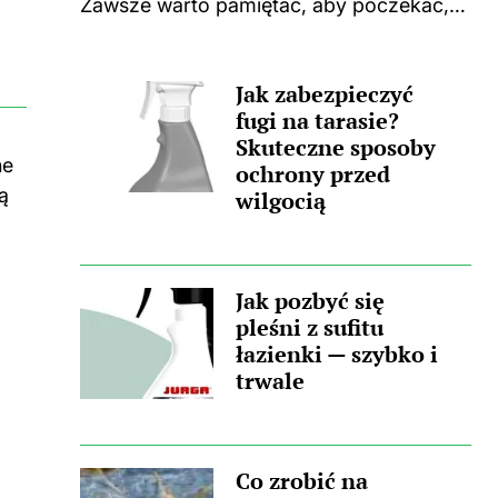
,
Zawsze warto pamiętać, aby poczekać,
aż płyta całkowicie ostygnie po
gotowaniu. Użycie jakichkolwiek środków
Jak zabezpieczyć
czyszczących na ciepłej powierzchni
fugi na tarasie?
może prowadzić do nieprzyjemnych
Skuteczne sposoby
zapachów, a także trwałych...
ne
ochrony przed
ą
wilgocią
Jak pozbyć się
pleśni z sufitu
łazienki — szybko i
trwale
Co zrobić na