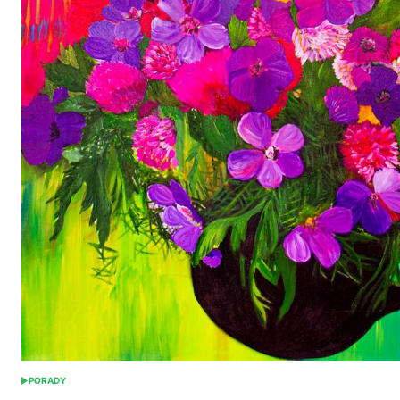
PORADY
POSTED
IN