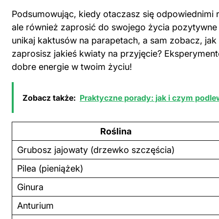
Podsumowując, kiedy otaczasz się odpowiednimi ro
ale również zaprosić do swojego życia pozytywne 
unikaj kaktusów na parapetach, a sam zobacz, ja
zaprosisz jakieś kwiaty na przyjęcie? Eksperymen
dobre energie w twoim życiu!
Zobacz także:
Praktyczne porady: jak i czym podle
Roślina
Grubosz jajowaty (drzewko szczęścia)
Pilea (pieniążek)
Ginura
Anturium