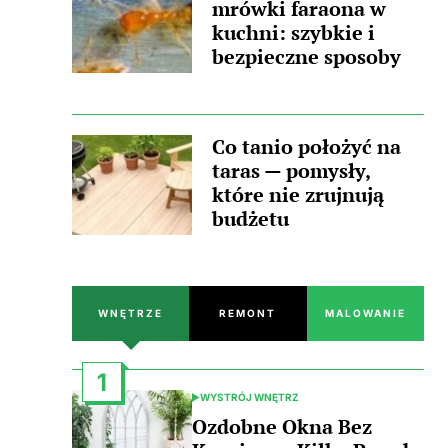
mrówki faraona w
kuchni: szybkie i
bezpieczne sposoby
Co tanio położyć na
taras — pomysły,
które nie zrujnują
budżetu
WNĘTRZE
REMONT
MALOWANIE
1
WYSTRÓJ WNĘTRZ
POSTED
IN
Ozdobne Okna Bez