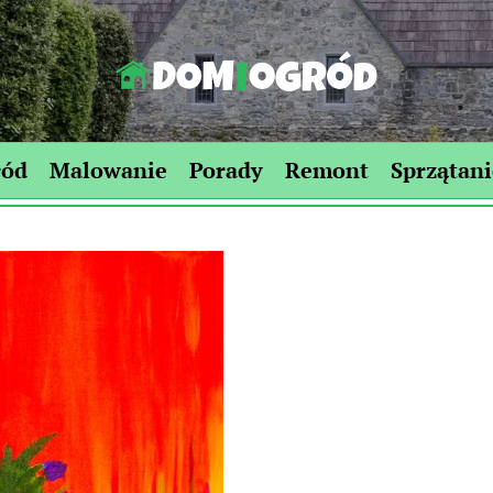
Dom-
Ogród.edu.pl
ród
Malowanie
Porady
Remont
Sprzątani