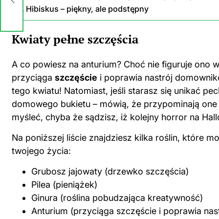
Hibiskus – piękny, ale podstępny
Kwiaty pełne szczęścia
A co powiesz na anturium? Choć nie figuruje ono 
przyciąga
szczęście
i poprawia nastrój domownikó
tego kwiatu! Natomiast, jeśli starasz się unikać 
domowego bukietu – mówią, że przypominają one o
myśleć, chyba że sądzisz, iż kolejny horror na Ha
Na poniższej liście znajdziesz kilka roślin, które
twojego życia:
Grubosz jajowaty (
drzewko szczęścia
)
Pilea (pieniążek)
Ginura (
roślina
pobudzająca kreatywność)
Anturium (przyciąga szczęście i poprawia nast