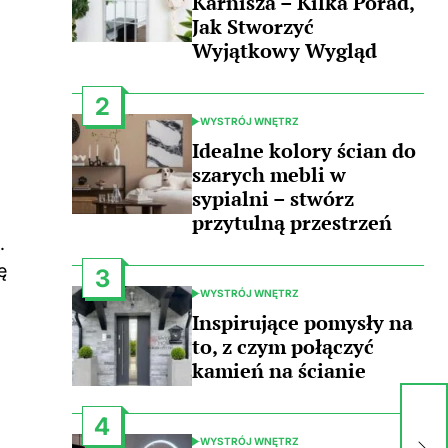
Karnisza – Kilka Porad,
Jak Stworzyć
Wyjątkowy Wygląd
2
WYSTRÓJ WNĘTRZ
POSTED
IN
Idealne kolory ścian do
szarych mebli w
sypialni – stwórz
przytulną przestrzeń
.
ę
3
WYSTRÓJ WNĘTRZ
POSTED
IN
Inspirujące pomysły na
to, z czym połączyć
kamień na ścianie
Sa
4
wł
WYSTRÓJ WNĘTRZ
POSTED