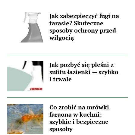
jakichkolwiek środków czyszczących na ciepłej
Jak zabezpieczyć fugi na
powierzchni może prowadzić do
tarasie? Skuteczne
nieprzyjemnych zapachów, a także trwałych...
sposoby ochrony przed
wilgocią
Jak pozbyć się pleśni z
sufitu łazienki — szybko
i trwale
Co zrobić na mrówki
faraona w kuchni:
szybkie i bezpieczne
sposoby