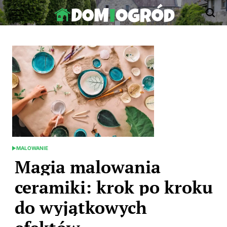
Skip
to
Dom-
content
Ogród.edu.pl
MALOWANIE
POSTED
IN
Magia malowania
ceramiki: krok po kroku
do wyjątkowych