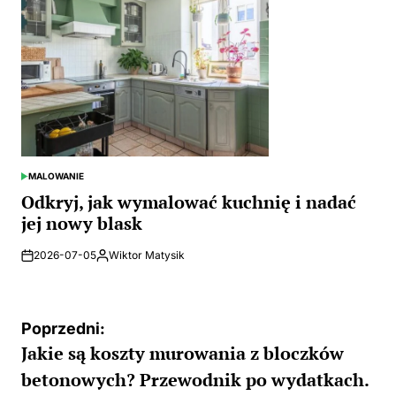
MALOWANIE
POSTED
IN
Odkryj, jak wymalować kuchnię i nadać
jej nowy blask
2026-07-05
Wiktor Matysik
Posted
by
Nawigacja
Poprzedni:
Jakie są koszty murowania z bloczków
wpisu
betonowych? Przewodnik po wydatkach.