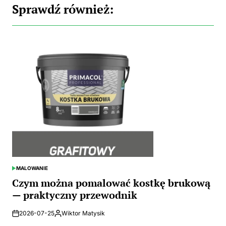
Sprawdź również:
MALOWANIE
POSTED
IN
Czym można pomalować kostkę brukową
— praktyczny przewodnik
2026-07-25
Wiktor Matysik
Posted