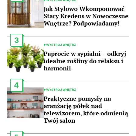
POSTED
IN
Jak Stylowo Wkomponować
Stary Kredens w Nowoczesne
Wnętrze? Podpowiadamy!
3
WYSTRÓJ WNĘTRZ
POSTED
IN
Paprocie w sypialni – odkryj
idealne rośliny do relaksu i
harmonii
4
WYSTRÓJ WNĘTRZ
POSTED
IN
Praktyczne pomysły na
aranżację półek nad
telewizorem, które odmienią
Twój salon