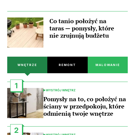
Co tanio położyć na
taras — pomysły, które
nie zrujnują budżetu
WNĘTRZE
REMONT
MALOWANIE
1
WYSTRÓJ WNĘTRZ
POSTED
IN
Pomysły na to, co położyć na
ściany w przedpokoju, które
odmienią twoje wnętrze
2
WYSTRÓJ WNĘTRZ