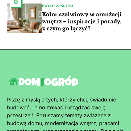
5
WYSTRÓJ WNĘTRZ
POSTED
IN
Kolor szalwiowy w aranżacji
wnętrz – inspiracje i porady,
z czym go łączyć?
Piszę z myślą o tych, którzy chcą świadomie
budować, remontować i urządzać swoją
przestrzeń. Poruszamy tematy związane z
budową domu, modernizacją wnętrz, pracami