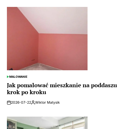
by
MALOWANIE
POSTED
IN
Jak pomalować mieszkanie na poddaszu
krok po kroku
2026-07-22
Wiktor Matysik
Posted
by