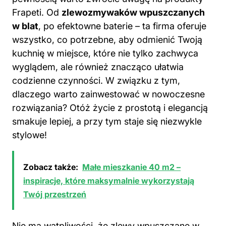
Frapeti. Od
zlewozmywaków wpuszczanych
w blat
, po efektowne baterie – ta firma oferuje
wszystko, co potrzebne, aby odmienić Twoją
kuchnię w miejsce, które nie tylko zachwyca
wyglądem, ale również znacząco ułatwia
codzienne czynności. W związku z tym,
dlaczego warto zainwestować w nowoczesne
rozwiązania? Otóż życie z prostotą i elegancją
smakuje lepiej, a przy tym staje się niezwykle
stylowe!
Zobacz także:
Małe mieszkanie 40 m2 –
inspiracje, które maksymalnie wykorzystają
Twój przestrzeń
Nie ma wątpliwości, że zlewy wpuszczane w