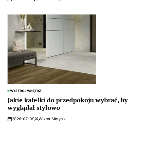
Posted
by
WYSTRÓJ WNĘTRZ
POSTED
IN
Jakie kafelki do przedpokoju wybrać, by
wyglądał stylowo
2026-07-09
Wiktor Matysik
Posted
by