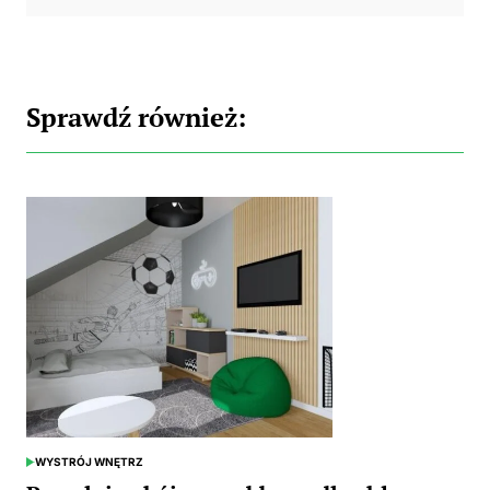
Sprawdź również:
WYSTRÓJ WNĘTRZ
POSTED
IN