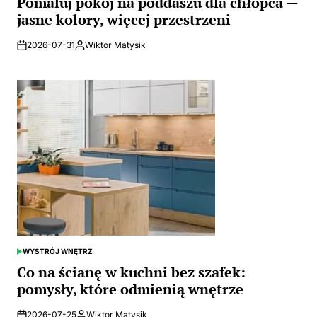
Pomaluj pokój na poddaszu dla chłopca —
jasne kolory, więcej przestrzeni
2026-07-31
Wiktor Matysik
Posted
by
WYSTRÓJ WNĘTRZ
POSTED
IN
Co na ścianę w kuchni bez szafek:
pomysły, które odmienią wnętrze
2026-07-25
Wiktor Matysik