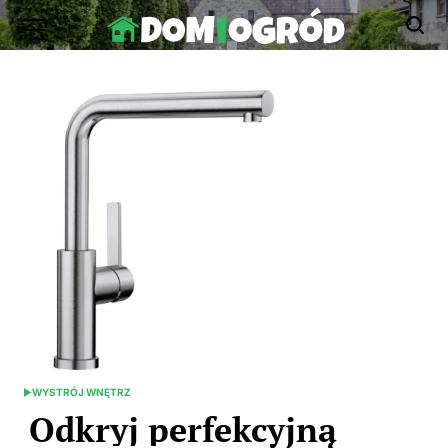
Skip
to
Dom-
content
Ogród.edu.pl
WYSTRÓJ WNĘTRZ
POSTED
IN
Odkryj perfekcyjną