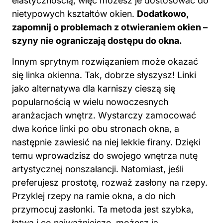
elastycznością, więc możesz je dostosować do
nietypowych kształtów okien.
Dodatkowo,
zapomnij o problemach z otwieraniem okien –
szyny nie ograniczają dostępu do okna.
Innym sprytnym rozwiązaniem może okazać
się linka okienna. Tak, dobrze słyszysz! Linki
jako alternatywa dla karniszy cieszą się
popularnością w wielu nowoczesnych
aranżacjach wnętrz. Wystarczy zamocować
dwa końce linki po obu stronach okna, a
następnie zawiesić na niej lekkie firany. Dzięki
temu wprowadzisz do swojego wnętrza nutę
artystycznej nonszalancji. Natomiast, jeśli
preferujesz prostotę, rozważ zasłony na rzepy.
Przyklej rzepy na ramie okna, a do nich
przymocuj zasłonki. Ta metoda jest szybka,
łatwa i co najważniejsze, możesz ją