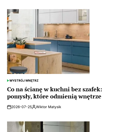
by
WYSTRÓJ WNĘTRZ
POSTED
IN
Co na ścianę w kuchni bez szafek:
pomysły, które odmienią wnętrze
2026-07-25
Wiktor Matysik
Posted
by