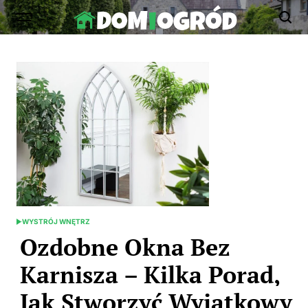
Skip
to
Dom-
content
Ogród.edu.pl
WYSTRÓJ WNĘTRZ
POSTED
IN
Ozdobne Okna Bez
Karnisza – Kilka Porad,
Jak Stworzyć Wyjątkowy