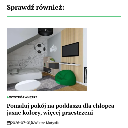
Sprawdź również:
WYSTRÓJ WNĘTRZ
POSTED
IN
Pomaluj pokój na poddaszu dla chłopca —
jasne kolory, więcej przestrzeni
2026-07-31
Wiktor Matysik
Posted