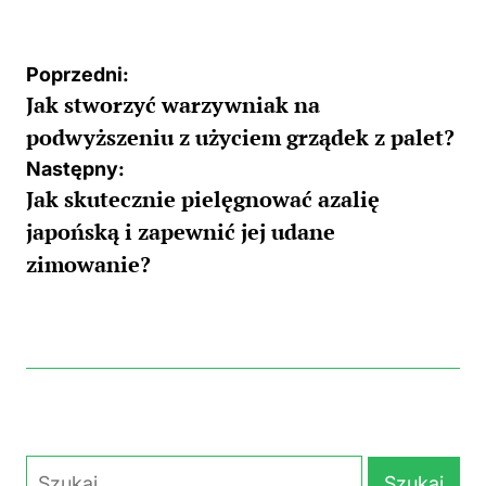
by
Nawigacja
Poprzedni:
Jak stworzyć warzywniak na
wpisu
podwyższeniu z użyciem grządek z palet?
Następny:
Jak skutecznie pielęgnować azalię
japońską i zapewnić jej udane
zimowanie?
Szukaj: