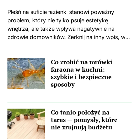
Pleśń na suficie łazienki stanowi poważny
problem, który nie tylko psuje estetykę
wnętrza, ale także wpływa negatywnie na
zdrowie domowników. Zerknij na inny wpis, w
którym pojawił się podobny wątek.
Zastanawiasz się, skąd wzięła się ta
Co zrobić na mrówki
nieprzyjemna towarzyszka? Główną
faraona w kuchni:
przyczyną...
szybkie i bezpieczne
sposoby
Co tanio położyć na
taras — pomysły, które
nie zrujnują budżetu