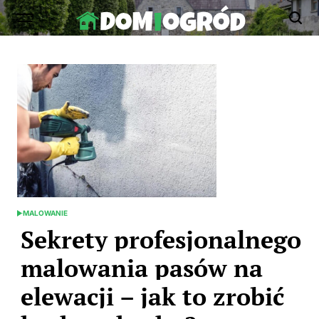
Skip
to
Dom-
content
Ogród.edu.pl
MALOWANIE
POSTED
IN
Sekrety profesjonalnego
malowania pasów na
elewacji – jak to zrobić