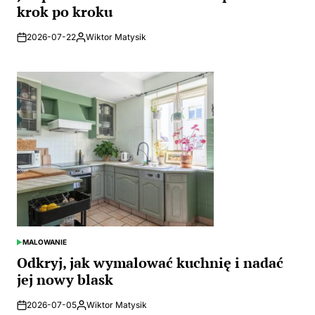
krok po kroku
2026-07-22
Wiktor Matysik
Posted
by
MALOWANIE
POSTED
IN
Odkryj, jak wymalować kuchnię i nadać
jej nowy blask
2026-07-05
Wiktor Matysik
Posted