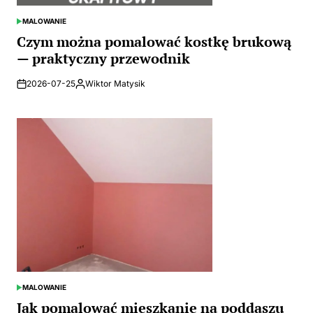
MALOWANIE
POSTED
IN
Czym można pomalować kostkę brukową
— praktyczny przewodnik
2026-07-25
Wiktor Matysik
Posted
by
MALOWANIE
POSTED
IN
Jak pomalować mieszkanie na poddaszu