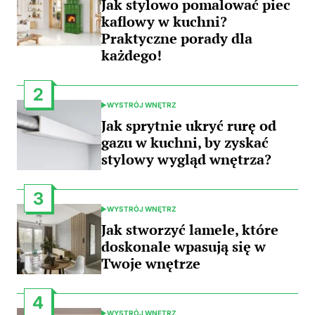
Jak stylowo pomalować piec
kaflowy w kuchni?
Praktyczne porady dla
każdego!
2
WYSTRÓJ WNĘTRZ
POSTED
IN
Jak sprytnie ukryć rurę od
gazu w kuchni, by zyskać
stylowy wygląd wnętrza?
3
WYSTRÓJ WNĘTRZ
POSTED
IN
Jak stworzyć lamele, które
doskonale wpasują się w
Twoje wnętrze
4
WYSTRÓJ WNĘTRZ