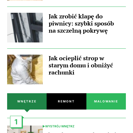
Jak zrobić klapę do
piwnicy: szybki sposób
na szczelną pokrywę
Jak ocieplić strop w
starym domu i obniżyć
rachunki
WNĘTRZE
REMONT
MALOWANIE
1
WYSTRÓJ WNĘTRZ
POSTED
IN