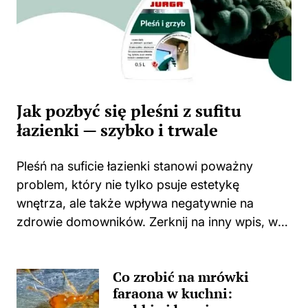
Jak pozbyć się pleśni z sufitu
łazienki — szybko i trwale
Pleśń na suficie łazienki stanowi poważny
problem, który nie tylko psuje estetykę
wnętrza, ale także wpływa negatywnie na
zdrowie domowników. Zerknij na inny wpis, w
którym pojawił się podobny wątek.
Zastanawiasz się, skąd wzięła się ta
Co zrobić na mrówki
nieprzyjemna towarzyszka? Główną
faraona w kuchni:
przyczyną...