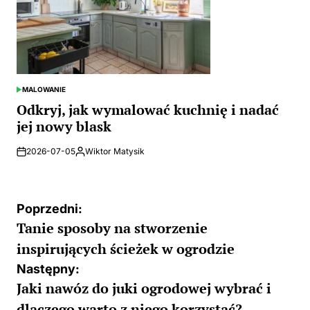
MALOWANIE
POSTED
IN
Odkryj, jak wymalować kuchnię i nadać
jej nowy blask
2026-07-05
Wiktor Matysik
Posted
by
Nawigacja
Poprzedni:
Tanie sposoby na stworzenie
wpisu
inspirujących ścieżek w ogrodzie
Następny:
Jaki nawóz do juki ogrodowej wybrać i
dlaczego warto z niego korzystać?