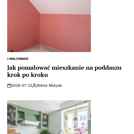
MALOWANIE
POSTED
IN
Jak pomalować mieszkanie na poddaszu
krok po kroku
2026-07-22
Wiktor Matysik
Posted
by