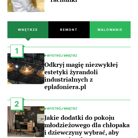
WNĘTRZE
REMONT
MALOWANIE
1
WYSTRÓJ WNĘTRZ
POSTED
IN
Odkryj magię niezwykłej
estetyki żyrandoli
industrialnych z
eplafoniera.pl
2
WYSTRÓJ WNĘTRZ
POSTED
IN
Jakie dodatki do pokoju
młodzieżowego dla chłopaka
i dziewczyny wybrać, aby