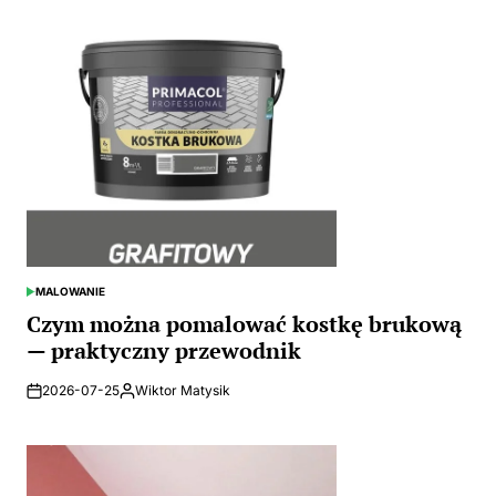
MALOWANIE
POSTED
IN
Czym można pomalować kostkę brukową
— praktyczny przewodnik
2026-07-25
Wiktor Matysik
Posted
by