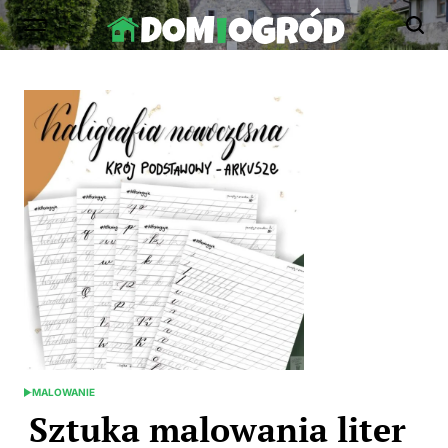
Skip
to
Dom-
content
Ogród.edu.pl
MALOWANIE
POSTED
IN
Sztuka malowania liter