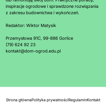
inspiracje ogrodowe i sprawdzone rozwiązania
z zakresu budownictwa i wykończeń.
Redaktor:
Wiktor Matysik
Przemysłowa 91C, 99-886 Gorlice
(79) 624 92 23
e kosztuje 1 m² dachu? Ceny materiałów
Jakie
kontakt@dom-ogrod.edu.pl
i robocizny
Dobier
Strona główna
Polityka prywatności
Regulamin
Kontakt