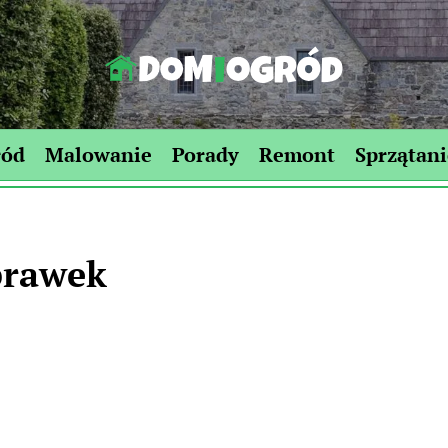
Dom-
Ogród.edu.pl
ród
Malowanie
Porady
Remont
Sprzątani
prawek