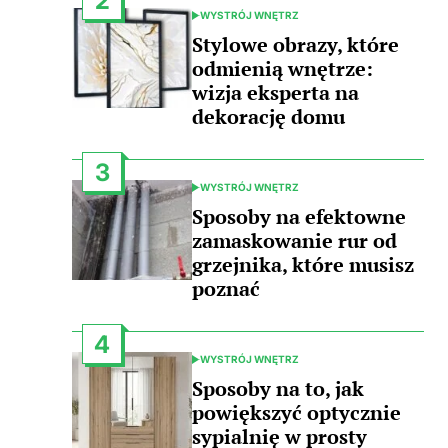
2
WYSTRÓJ WNĘTRZ
POSTED
IN
Stylowe obrazy, które
odmienią wnętrze:
wizja eksperta na
dekorację domu
3
WYSTRÓJ WNĘTRZ
POSTED
IN
Sposoby na efektowne
zamaskowanie rur od
grzejnika, które musisz
poznać
4
WYSTRÓJ WNĘTRZ
POSTED
IN
Sposoby na to, jak
powiększyć optycznie
sypialnię w prosty