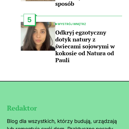
sposób
5
WYSTRÓJ WNĘTRZ
POSTED
IN
Odkryj egzotyczny
dotyk natury z
świecami sojowymi w
kokosie od Natura od
Pauli
Redaktor
Blog dla wszystkich, którzy budują, urządzają
lub remontują swój dom. Praktyczne porady,