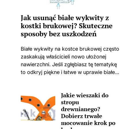
Jak usunąć białe wykwity z
kostki brukowej? Skuteczne
sposoby bez uszkodzeń
Białe wykwity na kostce brukowej często
zaskakują właścicieli nowo ułożonej
nawierzchni. Jeśli zgłębiasz tę tematykę
to odkryj piękne i łatwe w uprawie białe
kwiaty do swojego domu i ogrodu.
Niejednokrotnie spotykam się z
Jakie wieszaki do
sytuacjami, w których świeżo położona
stropu
kostka zaczyna...
drewnianego?
Dobierz trwałe
mocowanie krok po