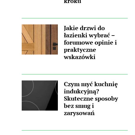
kroku
Jakie drzwi do
łazienki wybrać –
forumowe opinie i
praktyczne
wskazówki
Czym myć kuchnię
indukcyjną?
Skuteczne sposoby
bez smug i
zarysowań