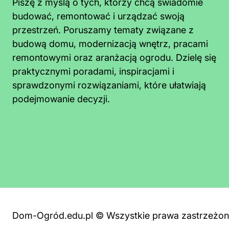
Piszę z myślą o tych, którzy chcą świadomie
budować, remontować i urządzać swoją
przestrzeń. Poruszamy tematy związane z
budową domu, modernizacją wnętrz, pracami
remontowymi oraz aranżacją ogrodu. Dzielę się
praktycznymi poradami, inspiracjami i
sprawdzonymi rozwiązaniami, które ułatwiają
podejmowanie decyzji.
Jak usunąć glony z kostki brukowej?
Skuteczne metody i ochrona przed
nawrotem
Dom-Ogród.edu.pl © Wszystkie prawa zastrzeżo