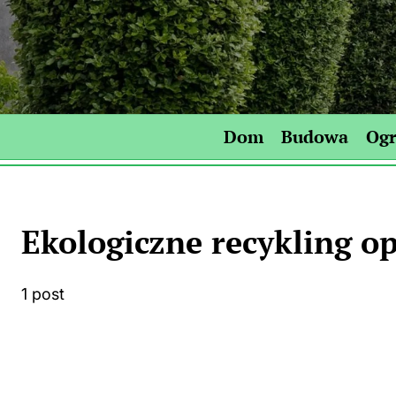
Skip
to
content
Dom
Budowa
Og
Ekologiczne recykling o
1 post