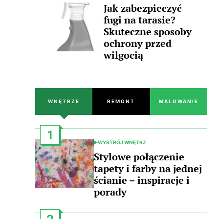
Jak zabezpieczyć
fugi na tarasie?
Skuteczne sposoby
ochrony przed
wilgocią
WNĘTRZE
REMONT
MALOWANIE
1
WYSTRÓJ WNĘTRZ
POSTED
IN
Stylowe połączenie
tapety i farby na jednej
ścianie – inspiracje i
porady