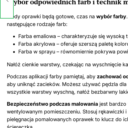
Wybór odpowiednich farb i technik 
ów
Kiedy oprawki będą gotowe, czas na
wybór farby
następujące rodzaje farb:
Farba emaliowa – charakteryzuje się wysoką t
Farba akrylowa – oferuje szerszą paletę kolor
Farba w sprayu – równomiernie pokrywa powie
Nałóż cienkie warstwy, czekając na wyschnięcie ka
Podczas aplikacji farby pamiętaj, aby
zachować od
aby uniknąć zacieków. Możesz używać pędzla dla 
wszystkie warstwy wyschną, nałóż bezbarwny lakie
Bezpieczeństwo podczas malowania
jest bardzo 
wentylowanym pomieszczeniu. Stosuj rękawiczki i 
pielęgnacja pomalowanych oprawek to klucz do ich
ściereczką.