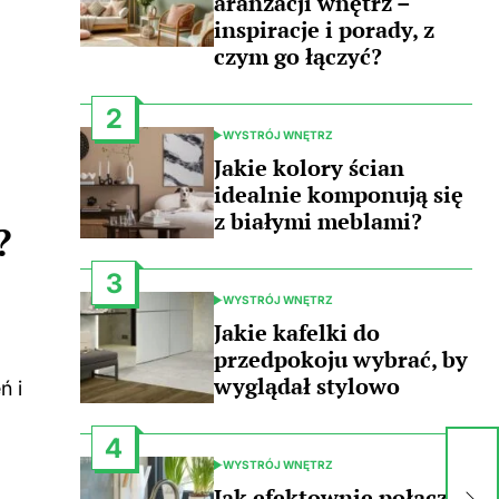
aranżacji wnętrz –
inspiracje i porady, z
czym go łączyć?
2
WYSTRÓJ WNĘTRZ
POSTED
IN
Jakie kolory ścian
idealnie komponują się
z białymi meblami?
?
3
WYSTRÓJ WNĘTRZ
POSTED
IN
Jakie kafelki do
przedpokoju wybrać, by
wyglądał stylowo
ń i
4
Ja
WYSTRÓJ WNĘTRZ
ta
POSTED
IN
Jak efektownie połączyć