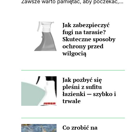
Zawsze warto pamiętać, aby poczekać,
aż płyta całkowicie ostygnie po
gotowaniu. Użycie jakichkolwiek środków
Jak zabezpieczyć
czyszczących na ciepłej powierzchni
fugi na tarasie?
może prowadzić do nieprzyjemnych
Skuteczne sposoby
zapachów, a także trwałych...
ochrony przed
wilgocią
Jak pozbyć się
pleśni z sufitu
łazienki — szybko i
trwale
Co zrobić na