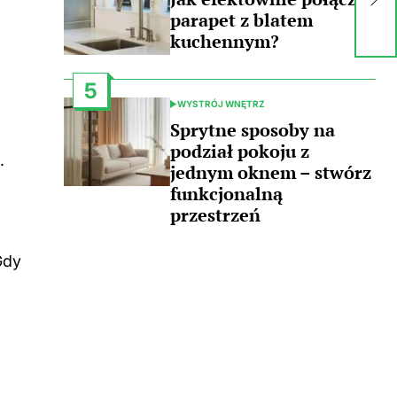
wk
parapet z blatem
ży
kuchennym?
5
WYSTRÓJ WNĘTRZ
POSTED
IN
Sprytne sposoby na
podział pokoju z
.
jednym oknem – stwórz
funkcjonalną
przestrzeń
Gdy