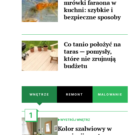
mrówki faraona w
kuchni: szybkie i
bezpieczne sposoby
Co tanio położyć na
taras — pomysły,
które nie zrujnują
budżetu
WNĘTRZE
REMONT
MALOWANIE
1
WYSTRÓJ WNĘTRZ
POSTED
IN
Kolor szalwiowy w