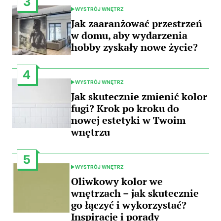
3
WYSTRÓJ WNĘTRZ
POSTED
IN
Jak zaaranżować przestrzeń
w domu, aby wydarzenia
hobby zyskały nowe życie?
4
WYSTRÓJ WNĘTRZ
POSTED
IN
Jak skutecznie zmienić kolor
fugi? Krok po kroku do
nowej estetyki w Twoim
wnętrzu
5
WYSTRÓJ WNĘTRZ
POSTED
IN
Oliwkowy kolor we
wnętrzach – jak skutecznie
go łączyć i wykorzystać?
Inspiracje i porady