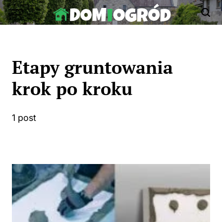
Skip
to
Dom-
content
Ogród.edu.pl
Etapy gruntowania
krok po kroku
1 post