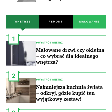
WNĘTRZE
REMONT
MALOWANIE
1
WYSTRÓJ WNĘTRZ
POSTED
IN
Malowane drzwi czy okleina
– co wybrać dla idealnego
wnętrza?
2
WYSTRÓJ WNĘTRZ
POSTED
IN
Najmniejsza kuchnia świata
– odkryj, gdzie kupić ten
wyjątkowy zestaw!