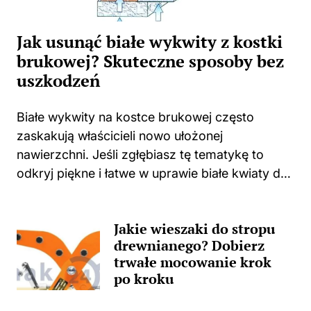
Jak usunąć białe wykwity z kostki
brukowej? Skuteczne sposoby bez
uszkodzeń
Białe wykwity na kostce brukowej często
zaskakują właścicieli nowo ułożonej
nawierzchni. Jeśli zgłębiasz tę tematykę to
odkryj piękne i łatwe w uprawie białe kwiaty do
swojego domu i ogrodu. Niejednokrotnie
spotykam się z sytuacjami, w których świeżo
Jakie wieszaki do stropu
położona kostka zaczyna...
drewnianego? Dobierz
trwałe mocowanie krok
po kroku