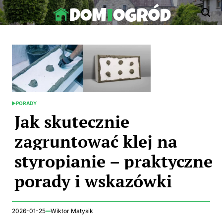
Skip
to
Dom-
content
Ogród.edu.pl
PORADY
POSTED
IN
Jak skutecznie
zagruntować klej na
styropianie – praktyczne
porady i wskazówki
2026-01-25
Wiktor Matysik