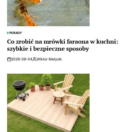
PORADY
POSTED
IN
Co zrobić na mrówki faraona w kuchni:
szybkie i bezpieczne sposoby
2026-08-04
Wiktor Matysik
Posted
by