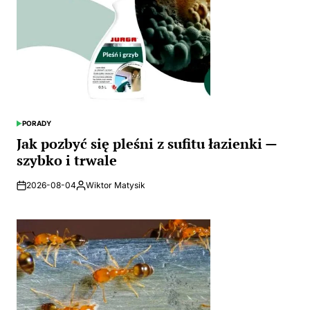
PORADY
POSTED
IN
Jak pozbyć się pleśni z sufitu łazienki —
szybko i trwale
2026-08-04
Wiktor Matysik
Posted
by