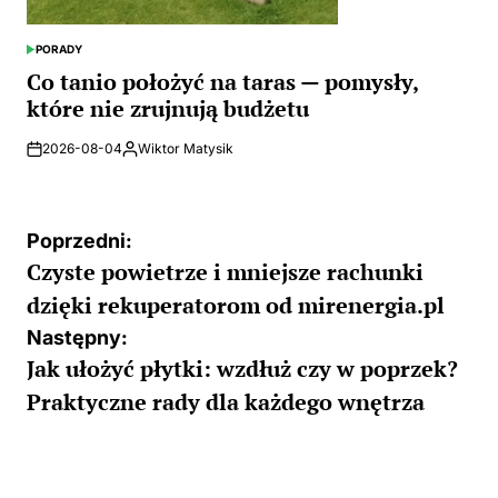
PORADY
POSTED
IN
Co tanio położyć na taras — pomysły,
które nie zrujnują budżetu
2026-08-04
Wiktor Matysik
Posted
by
Nawigacja
Poprzedni:
Czyste powietrze i mniejsze rachunki
wpisu
dzięki rekuperatorom od mirenergia.pl
Następny:
Jak ułożyć płytki: wzdłuż czy w poprzek?
Praktyczne rady dla każdego wnętrza