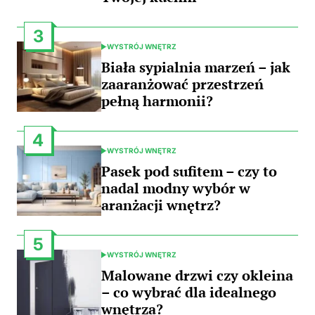
3
WYSTRÓJ WNĘTRZ
POSTED
IN
Biała sypialnia marzeń – jak
zaaranżować przestrzeń
pełną harmonii?
4
WYSTRÓJ WNĘTRZ
POSTED
IN
Pasek pod sufitem – czy to
nadal modny wybór w
aranżacji wnętrz?
5
WYSTRÓJ WNĘTRZ
POSTED
IN
Malowane drzwi czy okleina
– co wybrać dla idealnego
wnętrza?