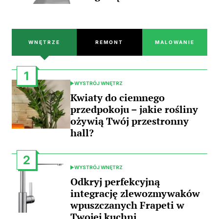
WNĘTRZE
REMONT
MALOWANIE
1
WYSTRÓJ WNĘTRZ
POSTED
IN
Kwiaty do ciemnego
przedpokoju – jakie rośliny
ożywią Twój przestronny
hall?
2
WYSTRÓJ WNĘTRZ
POSTED
IN
Odkryj perfekcyjną
integrację zlewozmywaków
wpuszczanych Frapeti w
Twojej kuchni