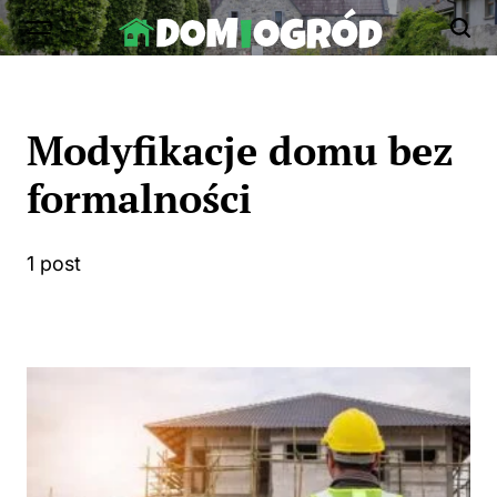
Skip
to
Dom-
content
Ogród.edu.pl
Modyfikacje domu bez
formalności
1 post