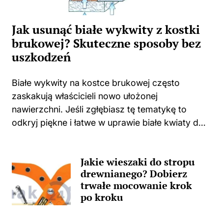
Jak usunąć białe wykwity z kostki
brukowej? Skuteczne sposoby bez
uszkodzeń
Białe wykwity na kostce brukowej często
zaskakują właścicieli nowo ułożonej
nawierzchni. Jeśli zgłębiasz tę tematykę to
odkryj piękne i łatwe w uprawie białe kwiaty do
swojego domu i ogrodu. Niejednokrotnie
spotykam się z sytuacjami, w których świeżo
Jakie wieszaki do stropu
położona kostka zaczyna...
drewnianego? Dobierz
trwałe mocowanie krok
po kroku