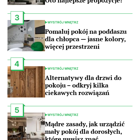
Oto najlepsze propozycje!
3
WYSTRÓJ WNĘTRZ
POSTED
IN
Pomaluj pokój na poddaszu
dla chłopca — jasne kolory,
więcej przestrzeni
4
WYSTRÓJ WNĘTRZ
POSTED
IN
Alternatywy dla drzwi do
pokoju – odkryj kilka
ciekawych rozwiązań
5
WYSTRÓJ WNĘTRZ
POSTED
IN
Mądre zasady, jak urządzić
mały pokój dla dorosłych,
które musisz znać