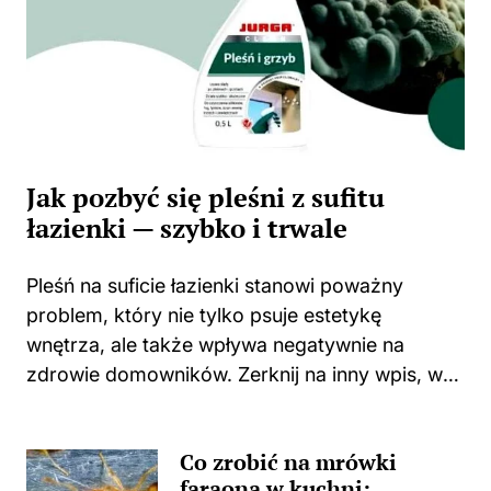
Jak pozbyć się pleśni z sufitu
łazienki — szybko i trwale
Pleśń na suficie łazienki stanowi poważny
problem, który nie tylko psuje estetykę
wnętrza, ale także wpływa negatywnie na
zdrowie domowników. Zerknij na inny wpis, w
którym pojawił się podobny wątek.
Zastanawiasz się, skąd wzięła się ta
Co zrobić na mrówki
nieprzyjemna towarzyszka? Główną
faraona w kuchni: