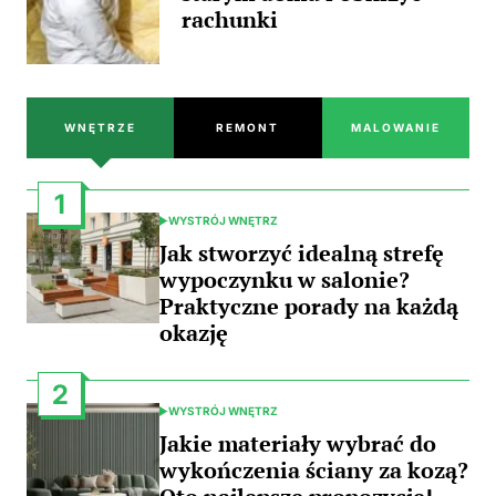
rachunki
WNĘTRZE
REMONT
MALOWANIE
1
WYSTRÓJ WNĘTRZ
POSTED
IN
Jak stworzyć idealną strefę
wypoczynku w salonie?
Praktyczne porady na każdą
okazję
2
WYSTRÓJ WNĘTRZ
POSTED
IN
Jakie materiały wybrać do
wykończenia ściany za kozą?