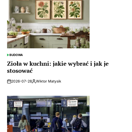
BUDOWA
POSTED
IN
Zioła w kuchni: jakie wybrać i jak je
stosować
2026-07-28
Wiktor Matysik
Posted
by