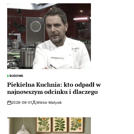
BUDOWA
POSTED
IN
Piekielna Kuchnia: kto odpadł w
najnowszym odcinku i dlaczego
2026-08-01
Wiktor Matysik
Posted
by