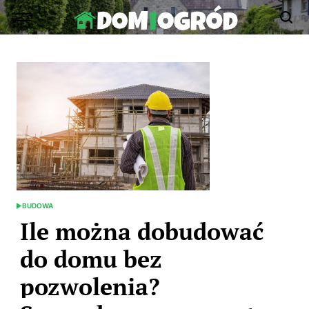
Skip
to
Dom-
content
Ogród.edu.pl
BUDOWA
POSTED
IN
Ile można dobudować
do domu bez
pozwolenia?