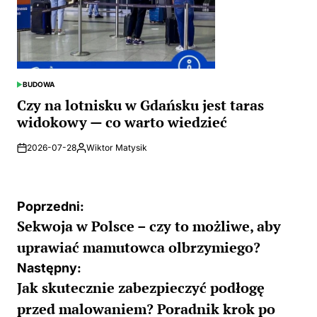
BUDOWA
POSTED
IN
Czy na lotnisku w Gdańsku jest taras
widokowy — co warto wiedzieć
2026-07-28
Wiktor Matysik
Posted
by
Nawigacja
Poprzedni:
Sekwoja w Polsce – czy to możliwe, aby
wpisu
uprawiać mamutowca olbrzymiego?
Następny:
Jak skutecznie zabezpieczyć podłogę
przed malowaniem? Poradnik krok po