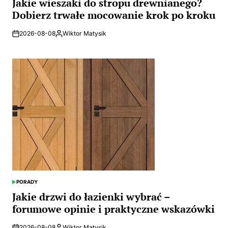
Jakie wieszaki do stropu drewnianego?
Dobierz trwałe mocowanie krok po kroku
2026-08-08
Wiktor Matysik
Posted
by
PORADY
POSTED
IN
Jakie drzwi do łazienki wybrać –
forumowe opinie i praktyczne wskazówki
2026-08-08
Wiktor Matysik