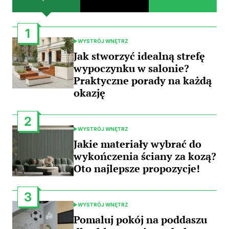
1
WYSTRÓJ WNĘTRZ
POSTED
IN
Jak stworzyć idealną strefę
wypoczynku w salonie?
Praktyczne porady na każdą
okazję
2
WYSTRÓJ WNĘTRZ
POSTED
IN
Jakie materiały wybrać do
wykończenia ściany za kozą?
Oto najlepsze propozycje!
3
WYSTRÓJ WNĘTRZ
POSTED
IN
Pomaluj pokój na poddaszu