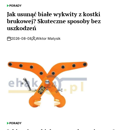
PORADY
POSTED
IN
Jak usunąć białe wykwity z kostki
brukowej? Skuteczne sposoby bez
uszkodzeń
2026-08-08
Wiktor Matysik
Posted
by
PORADY
POSTED
IN