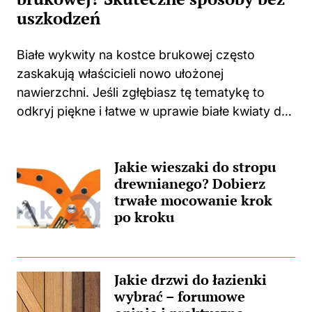
uszkodzeń
Białe wykwity na kostce brukowej często
zaskakują właścicieli nowo ułożonej
nawierzchni. Jeśli zgłębiasz tę tematykę to
odkryj piękne i łatwe w uprawie białe kwiaty do
swojego domu i ogrodu. Niejednokrotnie
spotykam się z sytuacjami, w których świeżo
Jakie wieszaki do stropu
położona kostka zaczyna...
drewnianego? Dobierz
trwałe mocowanie krok
po kroku
Jakie drzwi do łazienki
wybrać – forumowe