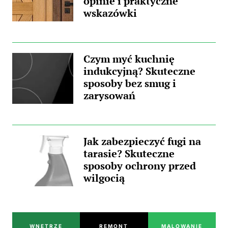
opinie i praktyczne
wskazówki
Czym myć kuchnię
indukcyjną? Skuteczne
sposoby bez smug i
zarysowań
Jak zabezpieczyć fugi na
tarasie? Skuteczne
sposoby ochrony przed
wilgocią
WNĘTRZE
REMONT
MALOWANIE