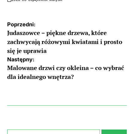
Posted
by
Nawigacja
Poprzedni:
Judaszowce – piękne drzewa, które
wpisu
zachwycają różowymi kwiatami i prosto
się je uprawia
Następny:
Malowane drzwi czy okleina – co wybrać
dla idealnego wnętrza?
Szukaj: