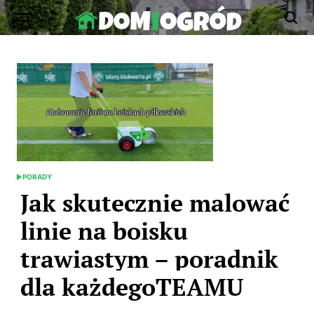
Skip
to
Dom-
content
Ogród.edu.pl
PORADY
POSTED
IN
Jak skutecznie malować
linie na boisku
trawiastym – poradnik
dla każdegoTEAMU