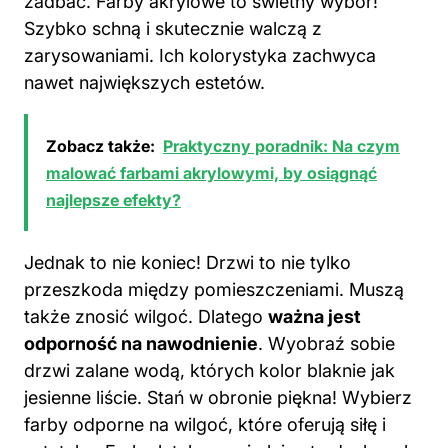
zadbać. Farby akrylowe to świetny wybór!
Szybko schną i skutecznie walczą z
zarysowaniami. Ich kolorystyka zachwyca
nawet największych estetów.
Zobacz także:
Praktyczny poradnik: Na czym
malować farbami akrylowymi, by osiągnąć
najlepsze efekty?
Jednak to nie koniec! Drzwi to nie tylko
przeszkoda między pomieszczeniami. Muszą
także znosić wilgoć. Dlatego
ważna jest
odporność na nawodnienie
. Wyobraź sobie
drzwi zalane wodą, których kolor blaknie jak
jesienne liście. Stań w obronie piękna! Wybierz
farby odporne na wilgoć, które oferują siłę i