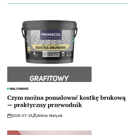
MALOWANIE
POSTED
IN
Czym można pomalować kostkę brukową
— praktyczny przewodnik
2026-07-25
Wiktor Matysik
Posted
by