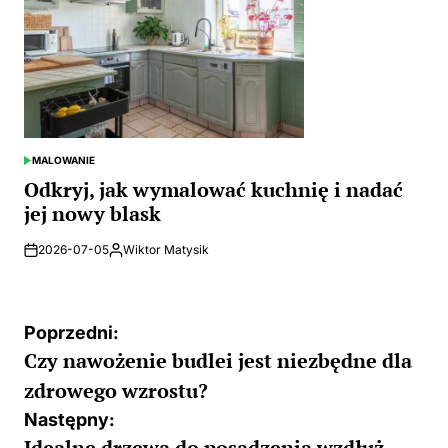
MALOWANIE
POSTED
IN
Odkryj, jak wymalować kuchnię i nadać
jej nowy blask
2026-07-05
Wiktor Matysik
Posted
by
Nawigacja
Poprzedni:
Czy nawożenie budlei jest niezbędne dla
wpisu
zdrowego wzrostu?
Następny:
Idealne drzewa do posadzenia wzdłuż