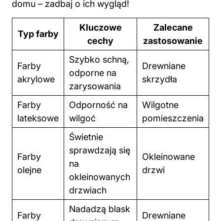
domu – zadbaj o ich wygląd!
Kluczowe
Zalecane
Typ farby
cechy
zastosowanie
Szybko schną,
Farby
Drewniane
odporne na
akrylowe
skrzydła
zarysowania
Farby
Odporność na
Wilgotne
lateksowe
wilgoć
pomieszczenia
Świetnie
sprawdzają się
Farby
Okleinowane
na
olejne
drzwi
okleinowanych
drzwiach
Nadadzą blask
Farby
Drewniane