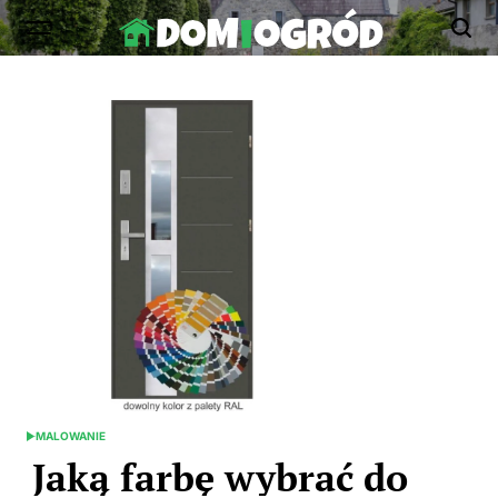
Skip
to
Dom-
content
Ogród.edu.pl
MALOWANIE
POSTED
IN
Jaką farbę wybrać do