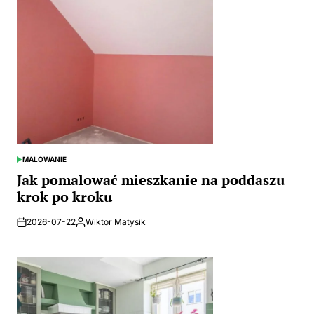
MALOWANIE
POSTED
IN
Jak pomalować mieszkanie na poddaszu
krok po kroku
2026-07-22
Wiktor Matysik
Posted
by