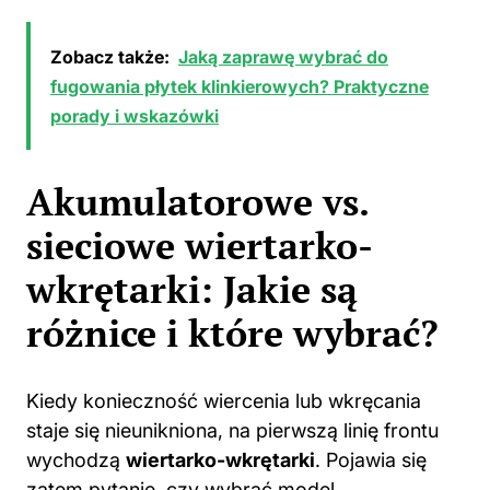
Zobacz także:
Jaką zaprawę wybrać do
fugowania płytek klinkierowych? Praktyczne
porady i wskazówki
Akumulatorowe vs.
sieciowe wiertarko-
wkrętarki: Jakie są
różnice i które wybrać?
Kiedy konieczność wiercenia lub wkręcania
staje się nieunikniona, na pierwszą linię frontu
wychodzą
wiertarko-wkrętarki
. Pojawia się
zatem pytanie, czy wybrać model