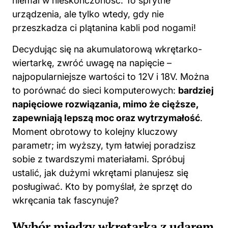
niemal w nieskończoność. To sprytne
urządzenia, ale tylko wtedy, gdy nie
przeszkadza ci plątanina kabli pod nogami!
Decydując się na akumulatorową wkrętarko-
wiertarkę, zwróć uwagę na napięcie –
najpopularniejsze wartości to 12V i 18V. Można
to porównać do sieci komputerowych:
bardziej
napięciowe rozwiązania, mimo że cięższe,
zapewniają lepszą moc oraz wytrzymałość
.
Moment obrotowy to kolejny kluczowy
parametr; im wyższy, tym łatwiej poradzisz
sobie z twardszymi materiałami. Spróbuj
ustalić, jak dużymi wkrętami planujesz się
posługiwać. Kto by pomyślał, że sprzęt do
wkręcania tak fascynuje?
Wybór między wkrętarką z udarem