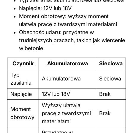
Typ zasilania: akumulatorowa lub sieciowa
Napięcie: 12V lub 18V
Moment obrotowy: wyższy moment
ułatwia pracę z twardszymi materiałami
Obecność udaru: przydatne w
trudniejszych pracach, takich jak wiercenie
w betonie
Czynnik
Akumulatorowa
Sieciowa
Typ
Akumulatorowa
Sieciowa
zasilania
Napięcie
12V lub 18V
Brak
Wyższy ułatwia
Moment
pracę
z twardszymi
Brak
obrotowy
materiałami
Przydatne w