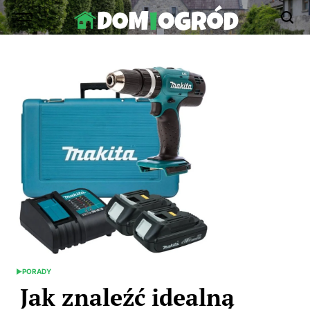
Skip
to
Dom-
content
Ogród.edu.pl
PORADY
POSTED
IN
Jak znaleźć idealną