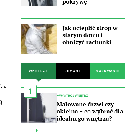
pokrywę
Jak ocieplić strop w
starym domu i
obniżyć rachunki
WNĘTRZE
REMONT
MALOWANIE
, a
1
WYSTRÓJ WNĘTRZ
POSTED
ą
IN
Malowane drzwi czy
okleina – co wybrać dla
idealnego wnętrza?