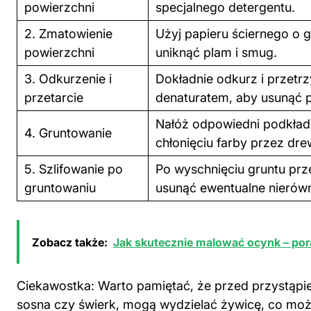
powierzchni
specjalnego detergentu.
2. Zmatowienie
Użyj papieru ściernego o 
powierzchni
uniknąć plam i smug.
3. Odkurzenie i
Dokładnie odkurz i przetr
przetarcie
denaturatem, aby usunąć p
Nałóż odpowiedni podkład
4. Gruntowanie
chłonięciu farby przez dre
5. Szlifowanie po
Po wyschnięciu gruntu prz
gruntowaniu
usunąć ewentualne nierówn
Zobacz także:
Jak skutecznie malować ocynk – por
Ciekawostka: Warto pamiętać, że przed przystąp
sosna czy świerk, mogą wydzielać żywicę, co moż