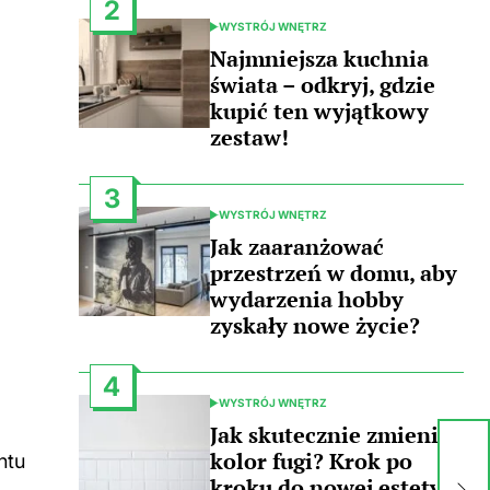
2
WYSTRÓJ WNĘTRZ
POSTED
IN
Najmniejsza kuchnia
świata – odkryj, gdzie
kupić ten wyjątkowy
zestaw!
3
WYSTRÓJ WNĘTRZ
POSTED
IN
Jak zaaranżować
przestrzeń w domu, aby
wydarzenia hobby
zyskały nowe życie?
4
WYSTRÓJ WNĘTRZ
POSTED
IN
Jak skutecznie zmienić
Co
kolor fugi? Krok po
ntu
oz
kroku do nowej estetyki