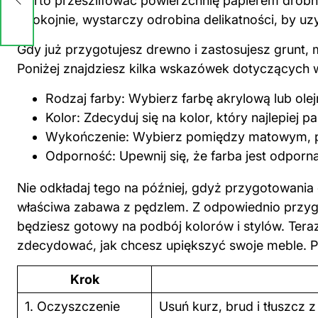
warto przeszlifować powierzchnię papierem drobn
Spokojnie, wystarczy odrobina delikatności, by u
Gdy już przygotujesz drewno i zastosujesz grunt,
Poniżej znajdziesz kilka wskazówek dotyczących 
Rodzaj
farby
: Wybierz farbę akrylową lub olej
Kolor: Zdecyduj się na kolor, który najlepiej 
Wykończenie: Wybierz pomiędzy matowym, 
Odporność: Upewnij się, że farba jest odporna
Nie odkładaj tego na później, gdyż przygotowani
właściwa zabawa z pędzlem. Z odpowiednio przy
będziesz gotowy na podbój kolorów i stylów. Tera
zdecydować, jak chcesz upiększyć swoje meble. 
Krok
1. Oczyszczenie
Usuń kurz, brud i tłuszcz 