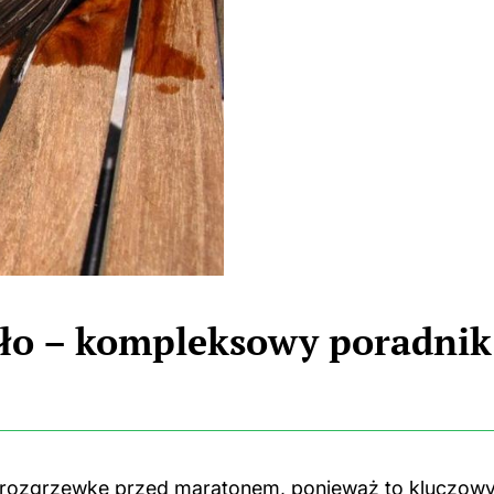
ło – kompleksowy poradnik
rozgrzewkę przed maratonem, ponieważ to kluczow