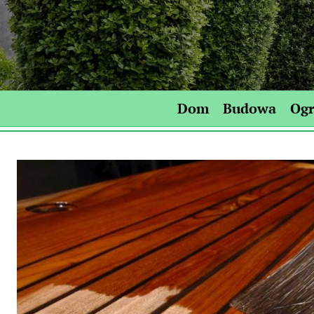
Skip
to
content
Dom
Budowa
Og