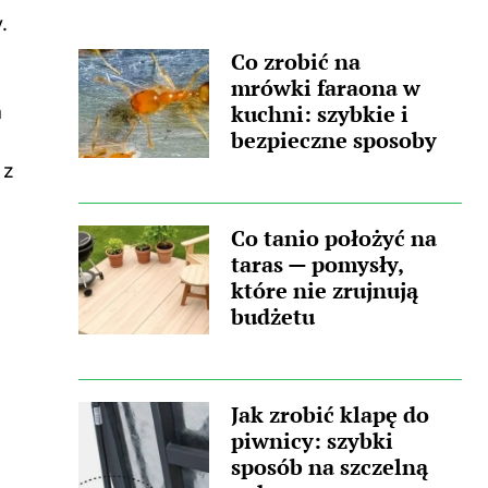
wpis, w którym pojawił się podobny
.
wątek. Zastanawiasz się, skąd wzięła się
Co zrobić na
ta nieprzyjemna towarzyszka? Główną
mrówki faraona w
przyczyną...
kuchni: szybkie i
a
bezpieczne sposoby
 z
Co tanio położyć na
taras — pomysły,
które nie zrujnują
budżetu
Jak zrobić klapę do
piwnicy: szybki
sposób na szczelną