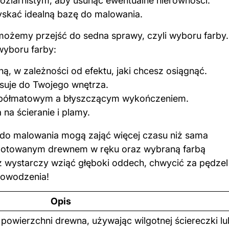
oziarnistym, aby usunąć ewentualne nierówności.
zyskać idealną bazę do malowania.
 możemy przejść do sedna sprawy, czyli wyboru farby.
wyboru farby:
ną, w zależności od efektu, jaki chcesz osiągnąć.
pasuje do Twojego wnętrza.
półmatowym a błyszczącym wykończeniem.
 na ścieranie i plamy.
a do malowania mogą zająć więcej czasu niż sama
gotowanym drewnem w ręku oraz wybraną farbą
z wystarczy wziąć głęboki oddech, chwycić za pędzel 
Powodzenia!
Opis
z powierzchni drewna, używając wilgotnej ściereczki lu