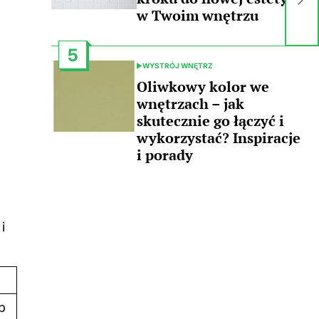
Pr
w Twoim wnętrzu
ic
5
WYSTRÓJ WNĘTRZ
POSTED
IN
Oliwkowy kolor we
wnętrzach – jak
skutecznie go łączyć i
wykorzystać? Inspiracje
i porady
i
b