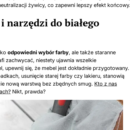
eutralizacji żywicy, co zapewni lepszy efekt końcowy
i narzędzi do białego
ylko
odpowiedni wybór farby
, ale także staranne
afi zachwycać, niestety ujawnia wszelkie
, upewnij się, że mebel jest dokładnie przygotowany.
dkach, usunięcie starej farby czy lakieru, stanowią
ycie nową warstwą bez zbędnych smug.
Kto z nas
lach?
Nikt, prawda?