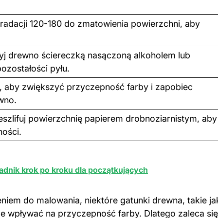
gradacji 120-180 do zmatowienia powierzchni, aby
zyj drewno ściereczką nasączoną alkoholem lub
ozostałości pyłu.
, aby zwiększyć przyczepność farby i zapobiec
wno.
eszlifuj powierzchnię papierem drobnoziarnistym, aby
ości.
adnik krok po kroku dla początkujących
ieniem do
malowania
, niektóre gatunki drewna, takie ja
e wpływać na przyczepność farby. Dlatego zaleca się