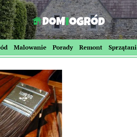
Dom-
Ogród.edu.pl
ród
Malowanie
Porady
Remont
Sprzątani