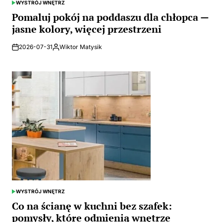
WYSTRÓJ WNĘTRZ
POSTED
IN
Pomaluj pokój na poddaszu dla chłopca —
jasne kolory, więcej przestrzeni
2026-07-31
Wiktor Matysik
Posted
by
WYSTRÓJ WNĘTRZ
POSTED
IN
Co na ścianę w kuchni bez szafek:
pomysły, które odmienią wnętrze