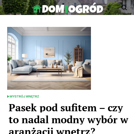
Skip
to
Dom-
content
Ogród.edu.pl
WYSTRÓJ WNĘTRZ
POSTED
IN
Pasek pod sufitem – czy
to nadal modny wybór w
aranżacji wnętrz?