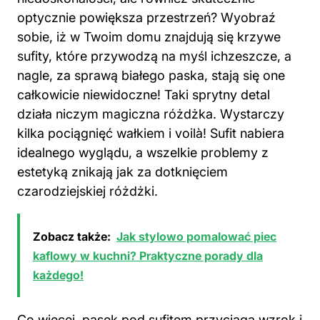
optycznie powiększa przestrzeń? Wyobraź
sobie, iż w Twoim domu znajdują się krzywe
sufity, które przywodzą na myśl ichzeszcze, a
nagle, za sprawą białego paska, stają się one
całkowicie niewidoczne! Taki sprytny detal
działa niczym magiczna różdżka. Wystarczy
kilka pociągnięć wałkiem i voilà! Sufit nabiera
idealnego wyglądu, a wszelkie problemy z
estetyką znikają jak za dotknięciem
czarodziejskiej różdżki.
Zobacz także:
Jak stylowo pomalować piec
kaflowy w kuchni? Praktyczne porady dla
każdego!
Co więcej, pasek pod sufitem przyciąga wzrok i