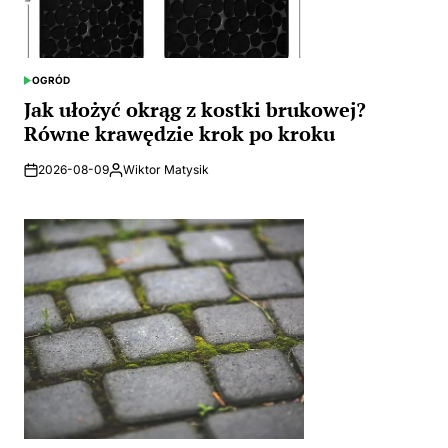
OGRÓD
POSTED
IN
Jak ułożyć okrąg z kostki brukowej?
Równe krawędzie krok po kroku
2026-08-09
Wiktor Matysik
Posted
by