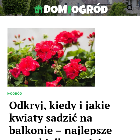
Skip
to
Dom-
content
Ogród.edu.pl
OGRÓD
POSTED
IN
Odkryj, kiedy i jakie
kwiaty sadzić na
balkonie – najlepsze