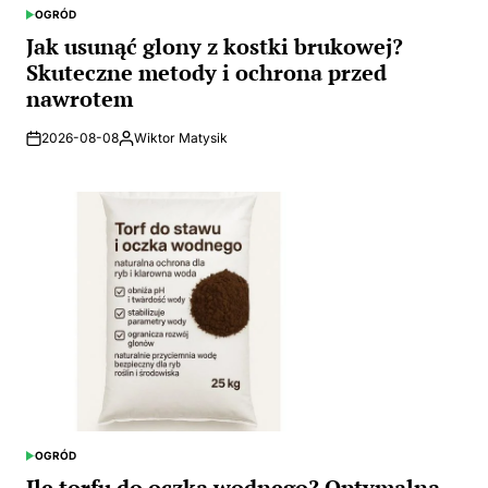
OGRÓD
POSTED
IN
Jak usunąć glony z kostki brukowej?
Skuteczne metody i ochrona przed
nawrotem
2026-08-08
Wiktor Matysik
Posted
by
OGRÓD
POSTED
IN
Ile torfu do oczka wodnego? Optymalna