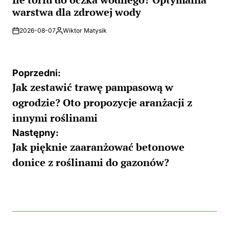
warstwa dla zdrowej wody
2026-08-07
Wiktor Matysik
Posted
by
Nawigacja
Poprzedni:
Jak zestawić trawę pampasową w
wpisu
ogrodzie? Oto propozycje aranżacji z
innymi roślinami
Następny:
Jak pięknie zaaranżować betonowe
donice z roślinami do gazonów?