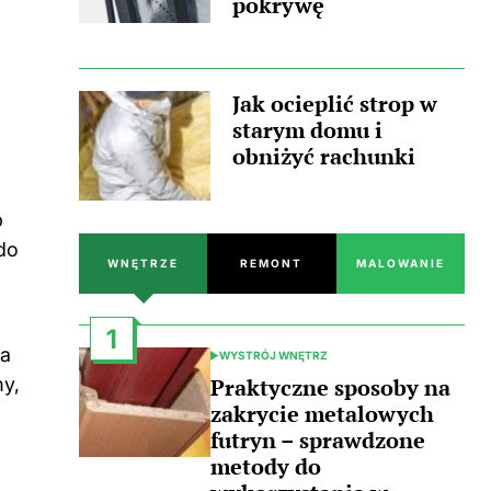
pokrywę
Jak ocieplić strop w
starym domu i
obniżyć rachunki
b
do
WNĘTRZE
REMONT
MALOWANIE
1
wa
WYSTRÓJ WNĘTRZ
POSTED
IN
Praktyczne sposoby na
my,
zakrycie metalowych
futryn – sprawdzone
metody do