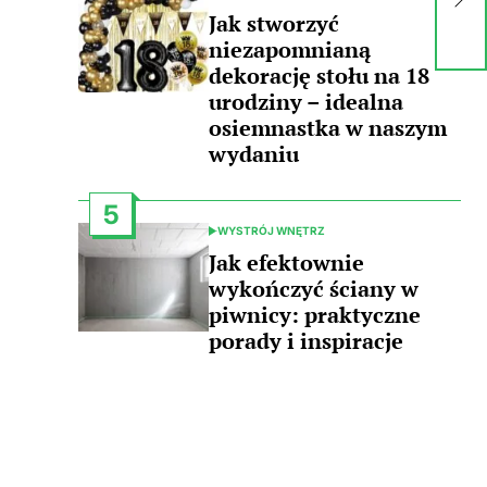
ic
IN
Jak stworzyć
niezapomnianą
dekorację stołu na 18
urodziny – idealna
osiemnastka w naszym
wydaniu
5
WYSTRÓJ WNĘTRZ
POSTED
IN
Jak efektownie
wykończyć ściany w
piwnicy: praktyczne
porady i inspiracje