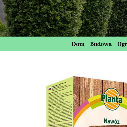
Skip
to
content
Dom
Budowa
Og