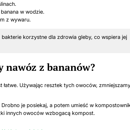
linach.
 banana w wodzie.
em z wywaru.
bakterie korzystne dla zdrowia gleby, co wspiera jej
ny nawóz z bananów?
st łatwe. Używając resztek tych owoców, zmniejszam
Drobno je posiekaj, a potem umieść w kompostowni
sztki innych owoców wzbogacą kompost.