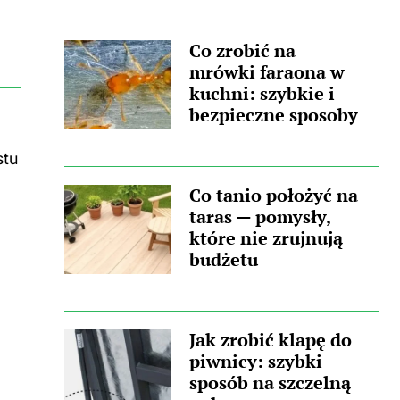
wpis, w którym pojawił się podobny
wątek. Zastanawiasz się, skąd wzięła się
Co zrobić na
ta nieprzyjemna towarzyszka? Główną
mrówki faraona w
przyczyną...
kuchni: szybkie i
bezpieczne sposoby
stu
Co tanio położyć na
taras — pomysły,
które nie zrujnują
budżetu
Jak zrobić klapę do
piwnicy: szybki
sposób na szczelną