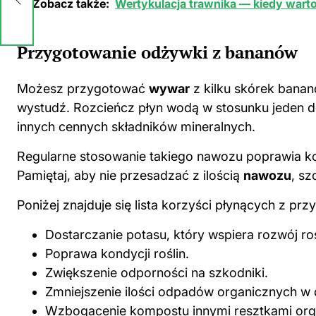
Zobacz także:
Wertykulacja trawnika — kiedy warto 
Przygotowanie odżywki z bananów
Możesz przygotować
wywar
z kilku skórek bananó
wystudź. Rozcieńcz płyn wodą w stosunku jeden do
innych cennych składników mineralnych.
Regularne stosowanie takiego nawozu poprawia kon
Pamiętaj, aby nie przesadzać z ilością
nawozu
, s
Poniżej znajduje się lista korzyści płynących z p
Dostarczanie potasu, który wspiera rozwój roś
Poprawa kondycji roślin.
Zwiększenie odporności na szkodniki.
Zmniejszenie ilości odpadów organicznych w
Wzbogacenie kompostu innymi resztkami org