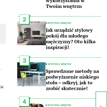
wykorzystania w
Twoim wnętrzu
2
WYSTRÓJ WNĘTRZ
POSTED
IN
Jak urządzić stylowy
pokój dla młodego
mężczyzny? Oto kilka
inspiracji!
3
WYSTRÓJ WNĘTRZ
POSTED
y
IN
Sprawdzone metody na
podwyższenie niskiego
stołu – odkryj, jak to
ku
zrobić skutecznie!
Ki
4
i 
WYSTRÓJ WNĘTRZ
POSTED