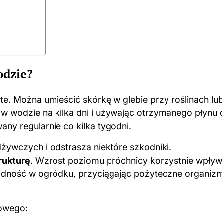
odzie?
e. Można umieścić skórkę w glebie przy roślinach lu
 w wodzie na kilka dni i używając otrzymanego płynu 
any regularnie co kilka tygodni.
żywczych i odstrasza niektóre szkodniki.
rukturę
. Wzrost poziomu próchnicy korzystnie wpły
odność w ogródku, przyciągając pożyteczne organiz
owego: