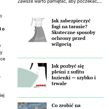
Zawsze warto pamiętać, aby poczekać,
aż płyta całkowicie ostygnie po
gotowaniu. Użycie jakichkolwiek środków
do
Jak zabezpieczyć
czyszczących na ciepłej powierzchni
m
fugi na tarasie?
może prowadzić do nieprzyjemnych
 o
Skuteczne sposoby
zapachów, a także trwałych...
ochrony przed
wilgocią
y
zy
ące
Jak pozbyć się
pleśni z sufitu
.
łazienki — szybko i
trwale
iej
Co zrobić na