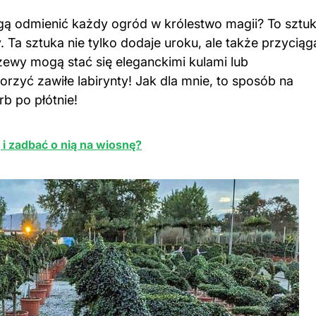
mogą odmienić każdy ogród w królestwo magii? To sztu
 Ta sztuka nie tylko dodaje uroku, ale także przyciąg
ewy mogą stać się eleganckimi kulami lub
zyć zawiłe labirynty! Jak dla mnie, to sposób na
b po płótnie!
i zadbać o nią na wiosnę?