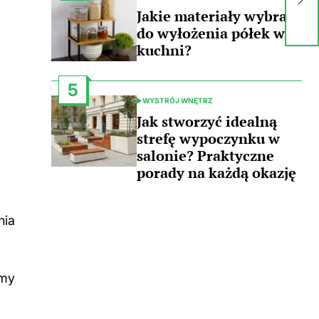
z
IN
Jakie materiały wybrać
w
do wyłożenia półek w
kuchni?
5
WYSTRÓJ WNĘTRZ
POSTED
IN
Jak stworzyć idealną
strefę wypoczynku w
salonie? Praktyczne
porady na każdą okazję
nia
ymy