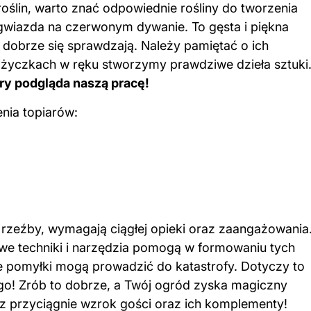
ślin, warto znać odpowiednie rośliny do tworzenia
gwiazda na czerwonym dywanie. To gęsta i piękna
kże dobrze się sprawdzają. Należy pamiętać o ich
nożyczkach w ręku stworzymy prawdziwe dzieła sztuki
óry podgląda naszą pracę!
enia topiarów:
 rzeźby, wymagają ciągłej opieki oraz zaangażowania
iwe techniki i narzędzia pomogą w formowaniu tych
ze pomyłki mogą prowadzić do katastrofy. Dotyczy to
ego! Zrób to dobrze, a Twój ogród zyska magiczny
az przyciągnie wzrok gości oraz ich komplementy!