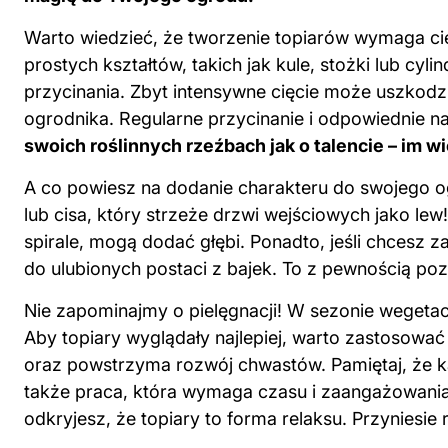
Warto wiedzieć, że tworzenie topiarów wymaga cier
prostych kształtów, takich jak kule, stożki lub cy
przycinania. Zbyt intensywne cięcie może uszkodz
ogrodnika. Regularne przycinanie i odpowiednie n
swoich roślinnych rzeźbach jak o talencie – im wię
A co powiesz na dodanie charakteru do swojego o
lub cisa, który strzeże drzwi wejściowych jako le
spirale, mogą dodać głębi. Ponadto, jeśli chcesz 
do ulubionych postaci z bajek. To z pewnością pozw
Nie zapominajmy o pielęgnacji! W sezonie wegeta
Aby topiary wyglądały najlepiej, warto zastosowa
oraz powstrzyma rozwój chwastów. Pamiętaj, że k
także praca, która wymaga czasu i zaangażowania.
odkryjesz, że topiary to forma relaksu. Przyniesi