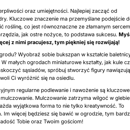
pliwości oraz umiejętności. Najlepiej zacząć od
lindry. Kluczowe znaczenie ma przemyślane podejście 
ić roślinę, co jest równoznaczne ze złamanym serce
arzędzia, jak ostre nożyce, to podstawa sukcesu.
Myśl
cej z nimi pracujesz, tym piękniej się rozwijają!
grodu? Wyobraź sobie bukszpan w kształcie baletnic
w! W małych ogrodach miniaturowe kształty, jak kule c
zaskoczyć sąsiadów, spróbuj stworzyć figury nawiązuj
oli Ci wyróżnić się na osiedlu.
cyjnym regularne podlewanie i nawożenie są kluczowe
ć mulczowanie. Mulczowanie zatrzyma wilgoć w glebie
ażda wyjątkowa forma to nie tylko kreatywność. To
 Im więcej będziesz się bawić w ogrodzie, tym bardz
e radość Tobie oraz Twoim gościom!