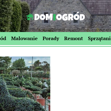
Dom-
Ogród.edu.pl
ród
Malowanie
Porady
Remont
Sprzątani