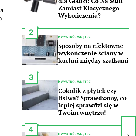
dla Gładzi: Co Na Sufit
Zamiast Klasycznego
ka
Wykończenia?
a
2
WYSTRÓJ WNĘTRZ
POSTED
IN
Sposoby na efektowne
wykończenie ściany w
kuchni między szafkami
3
WYSTRÓJ WNĘTRZ
POSTED
IN
Cokolik z płytek czy
listwa? Sprawdzamy, co
lepiej sprawdzi się w
Twoim wnętrzu!
Pr
4
sk
WYSTRÓJ WNĘTRZ
POSTED