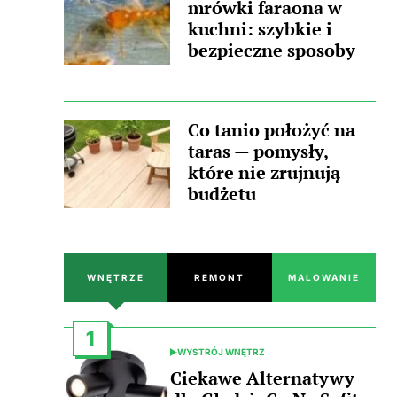
mrówki faraona w
kuchni: szybkie i
bezpieczne sposoby
Co tanio położyć na
taras — pomysły,
które nie zrujnują
budżetu
WNĘTRZE
REMONT
MALOWANIE
1
WYSTRÓJ WNĘTRZ
POSTED
IN
Ciekawe Alternatywy