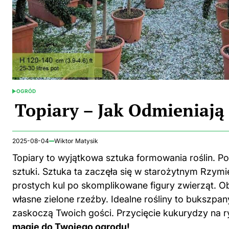
OGRÓD
POSTED
IN
Topiary – Jak Odmieniają
2025-08-04
Wiktor Matysik
Topiary to wyjątkowa sztuka formowania roślin. P
sztuki. Sztuka ta zaczęła się w starożytnym Rzym
prostych kul po skomplikowane figury zwierząt. O
własne zielone rzeźby. Idealne rośliny to bukszpany,
zaskoczą Twoich gości. Przycięcie kukurydzy na r
magię do Twojego ogrodu!