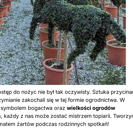
stęp do nożyc nie był tak oczywisty. Sztuka przycina
mianie zakochali się w tej formie ogrodnictwa. W
się symbolem bogactwa oraz
wielkości ogrodów
, każdy z nas może zostać mistrzem topiarii. Tworz
 tematem żartów podczas rodzinnych spotkań!