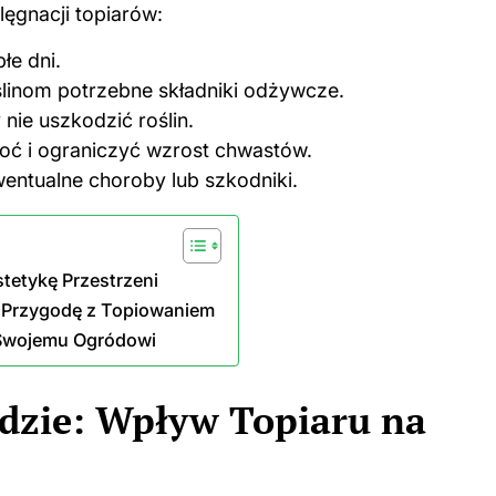
ęgnacji topiarów:
łe dni.
ślinom potrzebne składniki odżywcze.
nie uszkodzić roślin.
oć i ograniczyć wzrost chwastów.
entualne choroby lub szkodniki.
tetykę Przestrzeni
ć Przygodę z Topiowaniem
u Swojemu Ogródowi
dzie: Wpływ Topiaru na