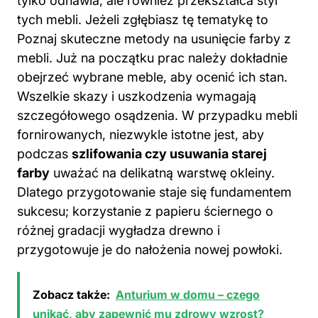
tylko odnawia, ale również przekształca styl
tych mebli. Jeżeli zgłębiasz tę tematykę to
Poznaj skuteczne metody na usunięcie farby z
mebli
. Już na początku prac należy dokładnie
obejrzeć wybrane meble, aby ocenić ich stan.
Wszelkie skazy i uszkodzenia wymagają
szczegółowego osądzenia. W przypadku mebli
fornirowanych, niezwykle istotne jest, aby
podczas
szlifowania czy usuwania starej
farby
uważać na delikatną warstwę okleiny.
Dlatego przygotowanie staje się fundamentem
sukcesu; korzystanie z papieru ściernego o
różnej gradacji wygładza drewno i
przygotowuje je do nałożenia nowej powłoki.
Zobacz także:
Anturium w domu – czego
unikać, aby zapewnić mu zdrowy wzrost?