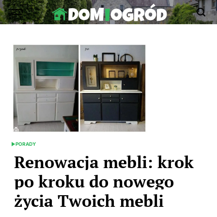
Skip
to
Dom-
content
Ogród.edu.pl
PORADY
POSTED
IN
Renowacja mebli: krok
po kroku do nowego
życia Twoich mebli