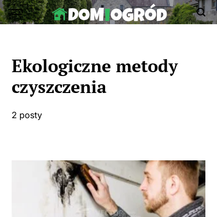
Skip
to
Dom-
content
Ogród.edu.pl
Ekologiczne metody
czyszczenia
2 posty