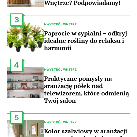
Wnętrze? Podpowiadamy!
3
WYSTRÓJ WNĘTRZ
POSTED
IN
Paprocie w sypialni – odkryj
idealne rośliny do relaksu i
harmonii
4
WYSTRÓJ WNĘTRZ
POSTED
IN
Praktyczne pomysły na
aranżację półek nad
telewizorem, które odmienią
Twój salon
5
WYSTRÓJ WNĘTRZ
POSTED
IN
Kolor szalwiowy w aranżacji