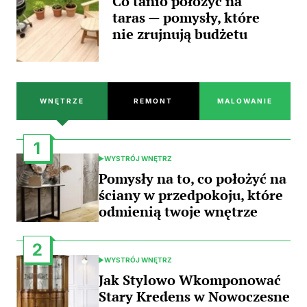
Co tanio położyć na
taras — pomysły, które
nie zrujnują budżetu
WNĘTRZE
REMONT
MALOWANIE
1
WYSTRÓJ WNĘTRZ
POSTED
IN
Pomysły na to, co położyć na
ściany w przedpokoju, które
odmienią twoje wnętrze
2
WYSTRÓJ WNĘTRZ
POSTED
IN
Jak Stylowo Wkomponować
Stary Kredens w Nowoczesne