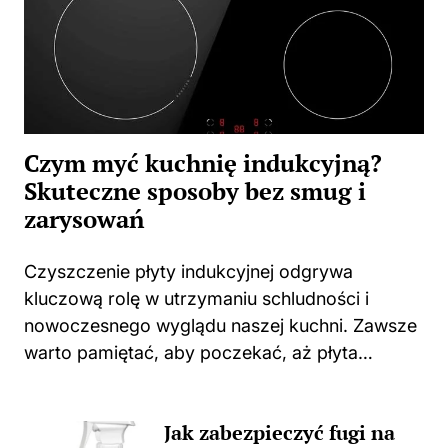
Czym myć kuchnię indukcyjną?
Skuteczne sposoby bez smug i
zarysowań
Czyszczenie płyty indukcyjnej odgrywa
kluczową rolę w utrzymaniu schludności i
nowoczesnego wyglądu naszej kuchni. Zawsze
warto pamiętać, aby poczekać, aż płyta
całkowicie ostygnie po gotowaniu. Użycie
jakichkolwiek środków czyszczących na ciepłej
Jak zabezpieczyć fugi na
powierzchni może prowadzić do