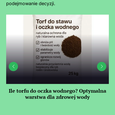
podejmowanie decyzji.
Ile torfu do oczka wodnego? Optymalna
warstwa dla zdrowej wody
S