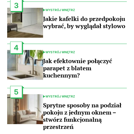
3
WYSTRÓJ WNĘTRZ
POSTED
IN
Jakie kafelki do przedpokoju
wybrać, by wyglądał stylowo
4
WYSTRÓJ WNĘTRZ
POSTED
IN
Jak efektownie połączyć
parapet z blatem
kuchennym?
5
WYSTRÓJ WNĘTRZ
POSTED
IN
Sprytne sposoby na podział
pokoju z jednym oknem –
stwórz funkcjonalną
przestrzeń