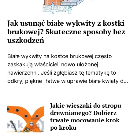
Jak usunąć białe wykwity z kostki
brukowej? Skuteczne sposoby bez
uszkodzeń
Białe wykwity na kostce brukowej często
zaskakują właścicieli nowo ułożonej
nawierzchni. Jeśli zgłębiasz tę tematykę to
odkryj piękne i łatwe w uprawie białe kwiaty do
swojego domu i ogrodu. Niejednokrotnie
spotykam się z sytuacjami, w których świeżo
Jakie wieszaki do stropu
położona kostka zaczyna...
drewnianego? Dobierz
trwałe mocowanie krok
po kroku