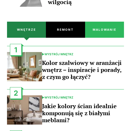
wilgocią
WNĘTRZE
REMONT
MALOWANIE
1
WYSTRÓJ WNĘTRZ
POSTED
IN
Kolor szalwiowy w aranżacji
wnętrz – inspiracje i porady,
z czym go łączyć?
2
WYSTRÓJ WNĘTRZ
POSTED
IN
Jakie kolory ścian idealnie
komponują się z białymi
meblami?