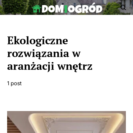
Skip
to
Dom-
content
Ogród.edu.pl
Ekologiczne
rozwiązania w
aranżacji wnętrz
1 post