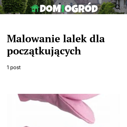
Skip
to
Dom-
content
Ogród.edu.pl
Malowanie lalek dla
początkujących
1 post