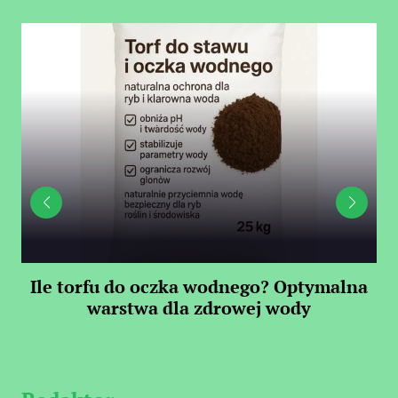
Ile torfu do oczka wodnego? Optymalna
warstwa dla zdrowej wody
S