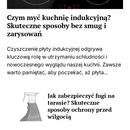
Czym myć kuchnię indukcyjną?
Skuteczne sposoby bez smug i
zarysowań
Czyszczenie płyty indukcyjnej odgrywa
kluczową rolę w utrzymaniu schludności i
nowoczesnego wyglądu naszej kuchni. Zawsze
warto pamiętać, aby poczekać, aż płyta
całkowicie ostygnie po gotowaniu. Użycie
jakichkolwiek środków czyszczących na ciepłej
Jak zabezpieczyć fugi na
powierzchni może prowadzić do
tarasie? Skuteczne
nieprzyjemnych zapachów, a także trwałych...
sposoby ochrony przed
wilgocią