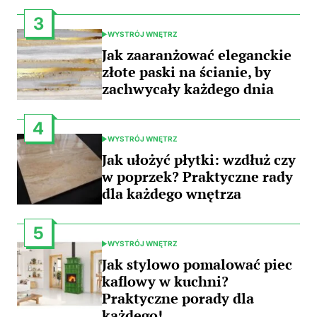
3
WYSTRÓJ WNĘTRZ
POSTED
IN
Jak zaaranżować eleganckie
złote paski na ścianie, by
zachwycały każdego dnia
4
WYSTRÓJ WNĘTRZ
POSTED
IN
Jak ułożyć płytki: wzdłuż czy
w poprzek? Praktyczne rady
dla każdego wnętrza
5
WYSTRÓJ WNĘTRZ
POSTED
IN
Jak stylowo pomalować piec
kaflowy w kuchni?
Praktyczne porady dla
każdego!