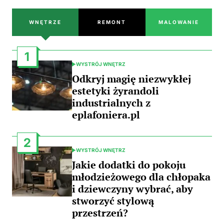
WNĘTRZE
REMONT
MALOWANIE
1
WYSTRÓJ WNĘTRZ
POSTED
IN
Odkryj magię niezwykłej
estetyki żyrandoli
industrialnych z
eplafoniera.pl
2
WYSTRÓJ WNĘTRZ
POSTED
IN
Jakie dodatki do pokoju
młodzieżowego dla chłopaka
i dziewczyny wybrać, aby
stworzyć stylową
przestrzeń?