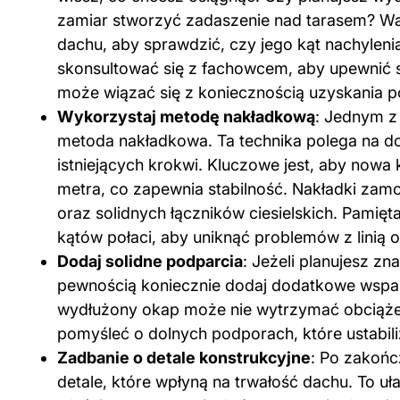
zamiar stworzyć zadaszenie nad tarasem? Ważn
dachu, aby sprawdzić, czy jego kąt nachyleni
skonsultować się z fachowcem, aby upewnić si
może wiązać się z koniecznością uzyskania 
Wykorzystaj metodę nakładkową
: Jednym z
metoda nakładkowa. Ta technika polega na d
istniejących krokwi. Kluczowe jest, aby nowa
metra, co zapewnia stabilność. Nakładki za
oraz solidnych łączników ciesielskich. Pamię
kątów połaci, aby uniknąć problemów z linią 
Dodaj solidne podparcia
: Jeżeli planujesz z
pewnością koniecznie dodaj dodatkowe wsparci
wydłużony okap może nie wytrzymać obciążeni
pomyśleć o dolnych podporach, które ustabilizu
Zadbanie o detale konstrukcyjne
: Po zakoń
detale, które wpłyną na trwałość dachu. To uł