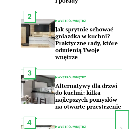
i porady
2
WYSTRÓJ WNĘTRZ
POSTED
IN
Jak sprytnie schować
gniazdka w kuchni?
Praktyczne rady, które
odmienią Twoje
wnętrze
3
WYSTRÓJ WNĘTRZ
POSTED
IN
Alternatywy dla drzwi
do kuchni: kilka
najlepszych pomysłów
na otwarte przestrzenie
Ja
4
śc
WYSTRÓJ WNĘTRZ
POSTED