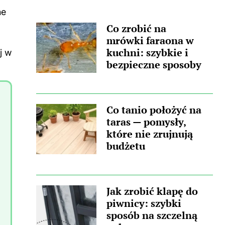
wpis, w którym pojawił się podobny
ne
wątek. Zastanawiasz się, skąd wzięła się
Co zrobić na
ta nieprzyjemna towarzyszka? Główną
mrówki faraona w
przyczyną...
kuchni: szybkie i
ij
w
bezpieczne sposoby
Co tanio położyć na
taras — pomysły,
które nie zrujnują
budżetu
Jak zrobić klapę do
piwnicy: szybki
sposób na szczelną