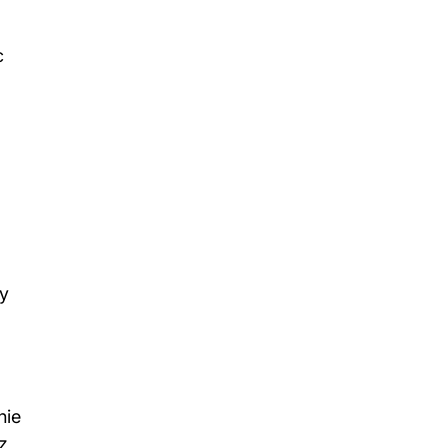
c
dy
nie
z