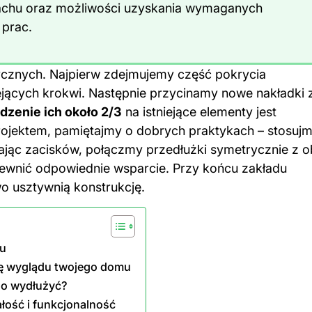
dachu oraz możliwości uzyskania wymaganych
prac.
tycznych. Najpierw zdejmujemy część pokrycia
jących krokwi. Następnie przycinamy nowe nakładki 
dzenie ich około 2/3
na istniejące elementy jest
projektem, pamiętajmy o dobrych praktykach – stosuj
jąc zacisków, połączmy przedłużki symetrycznie z 
pewnić odpowiednie wsparcie. Przy końcu zakładu
o usztywnią konstrukcję.
ku
wę wyglądu twojego domu
go wydłużyć?
łość i funkcjonalność