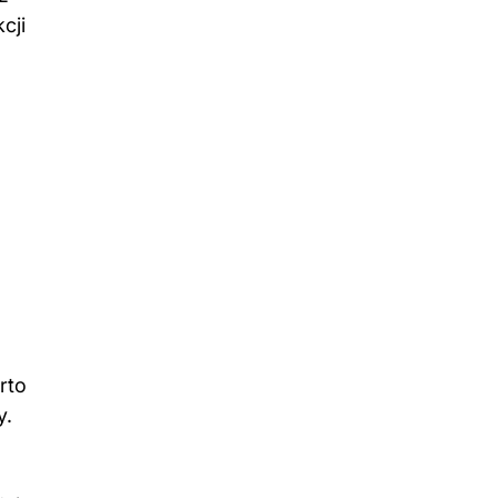
cji
rto
y.