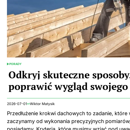
PORADY
POSTED
IN
Odkryj skuteczne sposoby,
poprawić wygląd swojeg
2026-07-01
Wiktor Matysik
Przedłużenie krokwi dachowych to zadanie, które
zaczynamy od wykonania precyzyjnych pomiarów, p
posiadamy. Kryteria, które musimy wziąć pod uwag