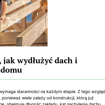
 jak wydłużyć dach i
o domu
 wymaga staranności na każdym etapie. Z tego wzglę
onieważ wiele zależy od konstrukcji, którą już
ę, obejmują długość zakładu, kąt nachylenia dachu