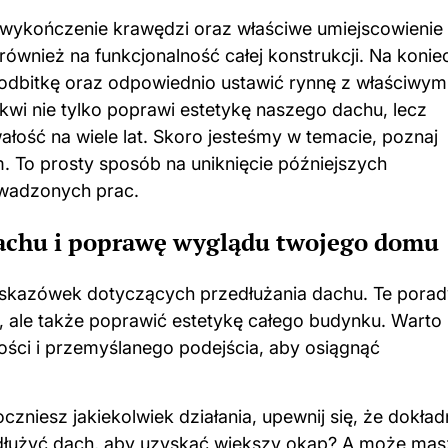
 wykończenie krawędzi oraz właściwe umiejscowienie
również na funkcjonalność całej konstrukcji. Na konie
dbitkę oraz odpowiednio ustawić rynnę z właściwym
wi nie tylko poprawi estetykę naszego dachu, lecz
ałość na wiele lat. Skoro jesteśmy w temacie, poznaj
m
. To prosty sposób na uniknięcie późniejszych
owadzonych prac.
dachu i poprawę wyglądu twojego domu
 wskazówek dotyczących przedłużania dachu. Te pora
, ale także poprawić estetykę całego budynku. Warto
ści i przemyślanego podejścia, aby osiągnąć
czniesz jakiekolwiek działania, upewnij się, że dokład
ydłużyć dach, aby uzyskać większy okap? A może mas