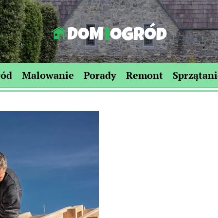
Dom-
Ogród.edu.pl
ród
Malowanie
Porady
Remont
Sprzątani