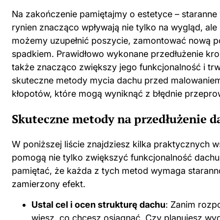
Na zakończenie pamiętajmy o estetyce – staranne
rynien znacząco wpływają nie tylko na wygląd, ale 
możemy uzupełnić poszycie, zamontować nową po
spadkiem. Prawidłowo wykonane przedłużenie krok
także znacząco zwiększy jego funkcjonalność i trw
skuteczne metody mycia dachu przed malowanie
kłopotów, które mogą wyniknąć z błędnie przepr
Skuteczne metody na przedłużenie 
W poniższej liście znajdziesz kilka praktycznych
pomogą nie tylko zwiększyć funkcjonalność dachu
pamiętać, że każda z tych metod wymaga staranno
zamierzony efekt.
Ustal cel i ocen strukturę dachu
: Zanim rozpo
wiesz, co chcesz osiągnąć. Czy planujesz w