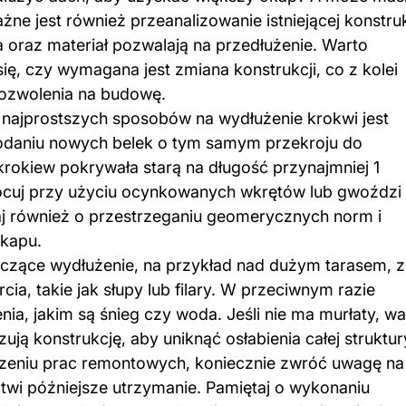
e jest również przeanalizowanie istniejącej konstruk
a oraz materiał pozwalają na przedłużenie. Warto
ę, czy wymagana jest zmiana konstrukcji, co z kolei
pozwolenia na budowę.
 najprostszych sposobów na wydłużenie krokwi jest
odaniu nowych belek o tym samym przekroju do
 krokiew pokrywała starą na długość przynajmniej 1
mocuj przy użyciu ocynkowanych wkrętów lub gwoździ
taj również o przestrzeganiu geomerycznych norm i
okapu.
naczące wydłużenie, na przykład nad dużym tarasem, z
a, takie jak słupy lub filary. W przeciwnym razie
a, jakim są śnieg czy woda. Jeśli nie ma murłaty, wa
ją konstrukcję, aby uniknąć osłabienia całej struktur
czeniu prac remontowych, koniecznie zwróć uwagę na
atwi późniejsze utrzymanie. Pamiętaj o wykonaniu