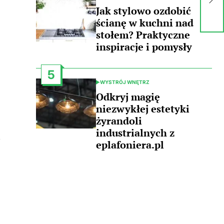
pr
IN
Jak stylowo ozdobić
in
ścianę w kuchni nad
stołem? Praktyczne
inspiracje i pomysły
5
WYSTRÓJ WNĘTRZ
POSTED
IN
Odkryj magię
niezwykłej estetyki
żyrandoli
industrialnych z
j
eplafoniera.pl