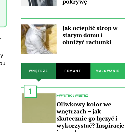
pokrywę
Jak ocieplić strop w
starym domu i
z
obniżyć rachunki
my
obu
WNĘTRZE
REMONT
MALOWANIE
1
WYSTRÓJ WNĘTRZ
POSTED
IN
Oliwkowy kolor we
wnętrzach – jak
skutecznie go łączyć i
wykorzystać? Inspiracje