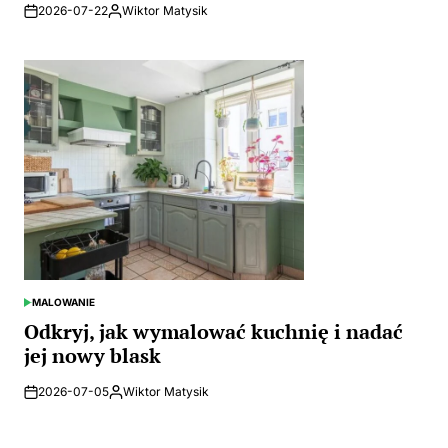
2026-07-22
Wiktor Matysik
Posted
by
MALOWANIE
POSTED
IN
Odkryj, jak wymalować kuchnię i nadać
jej nowy blask
2026-07-05
Wiktor Matysik
Posted
by