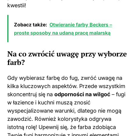
kwestii!
Zobacz także:
Otwieranie farby Beckers –
proste sposoby na udaną pracę malarską
Na co zwrócić uwagę przy wyborze
farb?
Gdy wybierasz farbę do fug, zwróć uwagę na
kilka kluczowych aspektów. Przede wszystkim
skoncentruj się na
odporności na wilgoć
– fugi
w łazience i kuchni muszą znosić
wyspecjalizowane warunki, dlatego nie mogą
zawodzić. Również kolorystyka odgrywa
istotną rolę! Upewnij się, że farba zdobiąca
Twoje fugi harmonizuje z innymi elementami