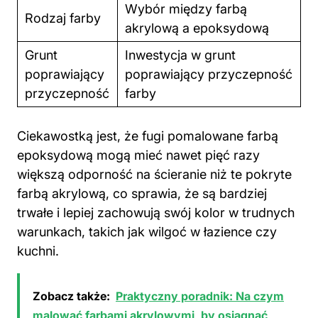
Wybór między farbą
Rodzaj farby
akrylową a epoksydową
Grunt
Inwestycja w grunt
poprawiający
poprawiający przyczepność
przyczepność
farby
Ciekawostką jest, że fugi pomalowane farbą
epoksydową mogą mieć nawet pięć razy
większą odporność na ścieranie niż te pokryte
farbą akrylową, co sprawia, że są bardziej
trwałe i lepiej zachowują swój kolor w trudnych
warunkach, takich jak wilgoć w łazience czy
kuchni.
Zobacz także:
Praktyczny poradnik: Na czym
malować farbami akrylowymi, by osiągnąć