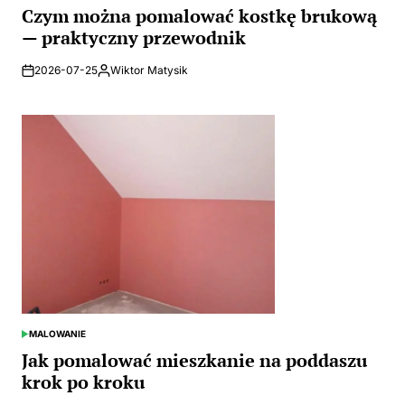
IN
Czym można pomalować kostkę brukową
— praktyczny przewodnik
2026-07-25
Wiktor Matysik
Posted
by
MALOWANIE
POSTED
IN
Jak pomalować mieszkanie na poddaszu
krok po kroku