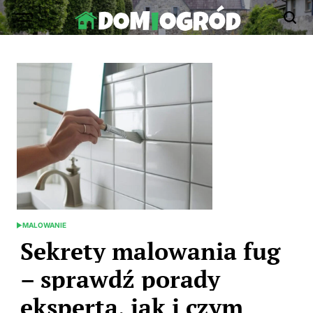
Skip
to
Dom-
content
Ogród.edu.pl
MALOWANIE
POSTED
IN
Sekrety malowania fug
– sprawdź porady
eksperta, jak i czym