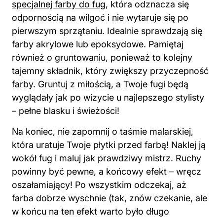
specjalnej farby do fug
, która odznacza się
odpornością na wilgoć i nie wytaruje się po
pierwszym sprzątaniu. Idealnie sprawdzają się
farby akrylowe lub epoksydowe. Pamiętaj
również o gruntowaniu, ponieważ to kolejny
tajemny składnik, który zwiększy przyczepność
farby. Gruntuj z miłością, a Twoje fugi będą
wyglądały jak po wizycie u najlepszego stylisty
– pełne blasku i świeżości!
Na koniec, nie zapomnij o taśmie malarskiej,
która uratuje Twoje płytki przed farbą! Naklej ją
wokół fug i maluj jak prawdziwy mistrz. Ruchy
powinny być pewne, a końcowy efekt – wręcz
oszałamiający! Po wszystkim odczekaj, aż
farba dobrze wyschnie (tak, znów czekanie, ale
w końcu na ten efekt warto było długo