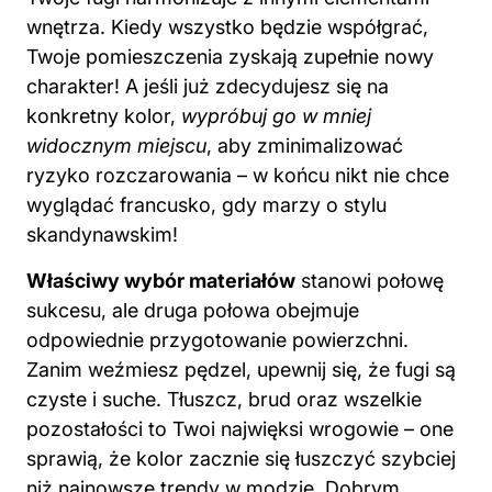
wnętrza. Kiedy wszystko będzie współgrać,
Twoje pomieszczenia zyskają zupełnie nowy
charakter! A jeśli już zdecydujesz się na
konkretny kolor,
wypróbuj go w mniej
widocznym miejscu
, aby zminimalizować
ryzyko rozczarowania – w końcu nikt nie chce
wyglądać francusko, gdy marzy o stylu
skandynawskim!
Właściwy wybór materiałów
stanowi połowę
sukcesu, ale druga połowa obejmuje
odpowiednie przygotowanie powierzchni.
Zanim weźmiesz pędzel, upewnij się, że
fugi
są
czyste i suche. Tłuszcz, brud oraz wszelkie
pozostałości to Twoi najwięksi wrogowie – one
sprawią, że kolor zacznie się łuszczyć szybciej
niż najnowsze trendy w modzie. Dobrym