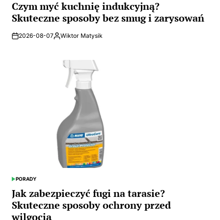
2026-08-07
Wiktor Matysik
Posted
by
PORADY
POSTED
IN
Jak zabezpieczyć fugi na tarasie?
Skuteczne sposoby ochrony przed
wilgocią
2026-08-07
Wiktor Matysik
Posted