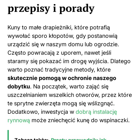
Kuny to małe drapieżniki, które potrafią
wywołać sporo kłopotów, gdy postanowią
urządzić się w naszym domu lub ogrodzie.
Często powracają z uporem, nawet jeśli
staramy się pokazać im drogę wyjścia. Dlatego
warto poznać tradycyjne metody, które
skutecznie pomogą w ochronie naszego
dobytku
. Na początek, warto zająć się
uszczelnianiem wszelkich otworów, przez które
te sprytne zwierzęta mogą się wślizgnąć.
Dodatkowo, inwestycja w
dobrą instalację
rynnową
może zniechęcić kunę do wspinaczki.
Zobacz także:
Prosty przewodnik: jak
podłączyć antenę pokojową do telewizora