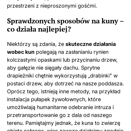
Sprawdzonych sposobów na kuny –
co działa najlepiej?
Niektórzy są zdania, że
skuteczne działania
wobec kun
polegają na zasłanianiu rynien
kolczastymi opaskami lub przycinaniu drzew,
aby gałęzie nie sięgały dachu. Sprytne
drapieżniki chętnie wykorzystują „drabinki” w
postaci drzew, aby dotrzeć na nasze poddasza.
Oprócz tego, istnieją inne metody, na przykład
instalacja pułapek żywołownych, które
umożliwiają humanitarne odebranie intruza i
przetransportowanie go z dala od naszego
terenu. Pamiętajmy jednak, że kuna to zwierzę
objęte ochroną, więc zawsze działajmy zgodnie
z przepisami!