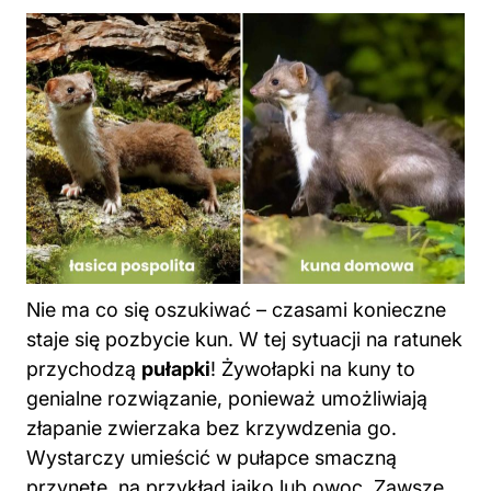
Nie ma co się oszukiwać – czasami konieczne
staje się pozbycie kun. W tej sytuacji na ratunek
przychodzą
pułapki
! Żywołapki na kuny to
genialne rozwiązanie, ponieważ umożliwiają
złapanie zwierzaka bez krzywdzenia go.
Wystarczy umieścić w pułapce smaczną
przynętę, na przykład jajko lub owoc. Zawsze
pamiętaj, aby działać zgodnie z prawem i