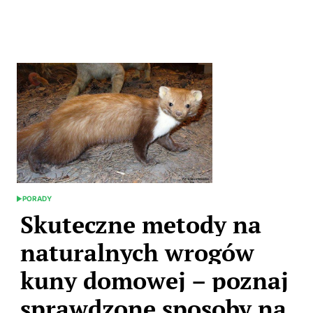
Skip
to
content
PORADY
POSTED
IN
Skuteczne metody na
naturalnych wrogów
kuny domowej – poznaj
sprawdzone sposoby na
ich zwalczanie