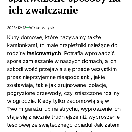
2025-12-12
Wiktor Matysik
Kuny domowe, które nazywamy także
kamionkami, to
małe
drapieżniki należące do
rodziny
łasicowatych
. Potrafią wprowadzić
spore zamieszanie w naszych domach, a ich
szkodliwość przejawia się przede wszystkim
przez nieprzyjemne niespodzianki, jakie
zostawiają, takie jak zrujnowane izolacje,
pogryzione przewody, czy zniszczone rośliny
w ogrodzie. Kiedy tylko zadomowią się w
Twoim garażu lub na strychu, wyproszenie ich
staje się znacznie trudniejsze niż wyproszenie
teściowej ze świątecznego obiadu! Jak zatem
można rozpoznać, czy to właśnie kuna
postanowiła uczynić Twój dom swoim