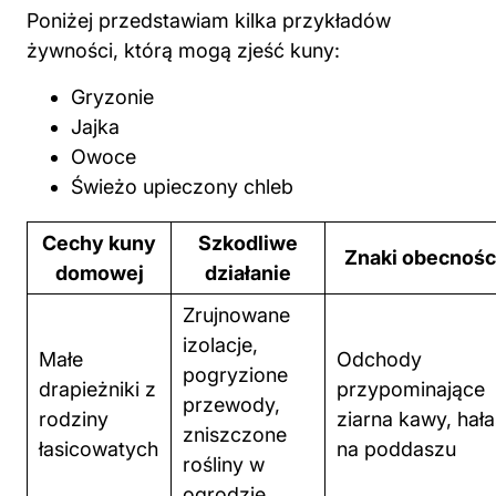
Gryzonie
Jajka
Owoce
Świeżo upieczony chleb
Cechy kuny
Szkodliwe
Znaki obecnośc
domowej
działanie
Zrujnowane
izolacje,
Małe
Odchody
pogryzione
drapieżniki z
przypominające
przewody,
rodziny
ziarna kawy, hała
zniszczone
łasicowatych
na poddaszu
rośliny
w
ogrodzie
Brak plonów
Wygląd