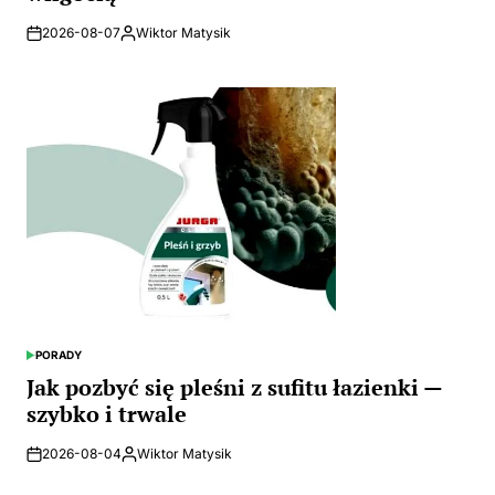
by
PORADY
POSTED
IN
Jak pozbyć się pleśni z sufitu łazienki —
szybko i trwale
2026-08-04
Wiktor Matysik
Posted
by
Nawigacja
Poprzedni: