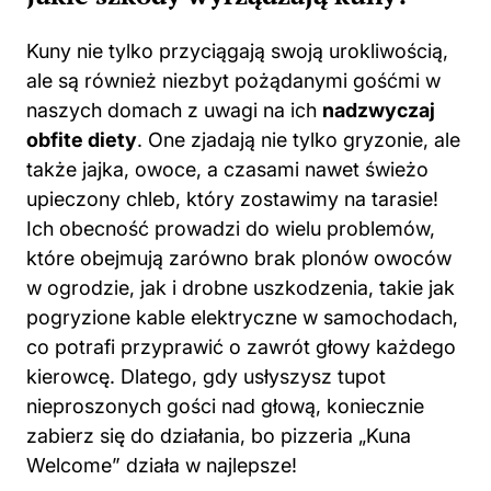
ale są również niezbyt pożądanymi gośćmi w
naszych domach z uwagi na ich
nadzwyczaj
obfite diety
. One zjadają nie tylko gryzonie, ale
także jajka, owoce, a czasami nawet świeżo
upieczony chleb, który zostawimy na tarasie!
Ich obecność prowadzi do wielu problemów,
które obejmują zarówno brak plonów owoców
w ogrodzie, jak i drobne uszkodzenia, takie jak
pogryzione kable elektryczne w samochodach,
co potrafi przyprawić o zawrót głowy każdego
kierowcę. Dlatego, gdy usłyszysz tupot
nieproszonych gości nad głową, koniecznie
zabierz się do działania, bo pizzeria „Kuna
Welcome” działa w najlepsze!
W związku z tym kluczem do sukcesu w walce
z tymi drapieżnikami staje się proaktywne