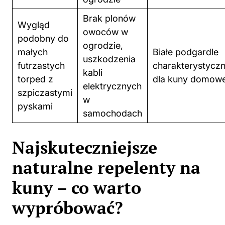
owoców w
podobny do
ogrodzie,
małych
Białe podgardle
uszkodzenia
futrzastych
charakterystycz
kabli
torped z
dla kuny domowe
elektrycznych
szpiczastymi
w
pyskami
samochodach
Najskuteczniejsze
naturalne repelenty na
kuny – co warto
wypróbować?
Kuny, te sprytne drapieżniki, potrafią zagościć