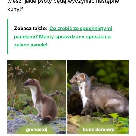
Zobacz także:
Co zrobić ze spuchniętymi
panelami? Mamy sprawdzony sposób na
zalane panele!
Poniżej przedstawiam kilka przykładów
żywności, którą mogą zjeść kuny: