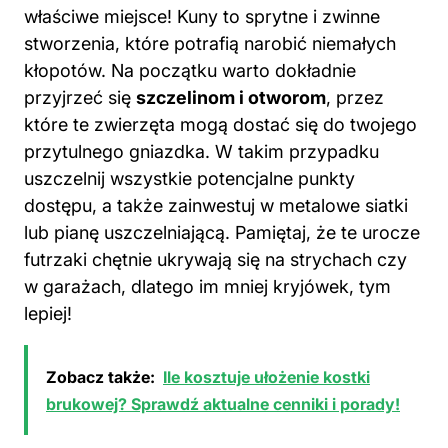
kłopotów. Na początku warto dokładnie
przyjrzeć się
szczelinom i otworom
, przez
które te zwierzęta mogą dostać się do twojego
przytulnego gniazdka. W takim przypadku
uszczelnij wszystkie potencjalne punkty
dostępu, a także zainwestuj w metalowe siatki
lub pianę uszczelniającą. Pamiętaj, że te urocze
futrzaki chętnie ukrywają się na strychach czy
w garażach, dlatego im mniej kryjówek, tym
lepiej!
Zobacz także:
Ile kosztuje ułożenie kostki
brukowej? Sprawdź aktualne cenniki i porady!
Gdy już zabezpieczysz dom, warto pomyśleć o
naturalnych odstraszaczach
! Ocet stanie się