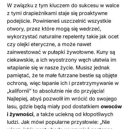
podejście. Powinieneś uszczelnić wszystkie
otwory, przez które mogą się wedrzeć,
wykorzystać naturalne repelenty takie jak ocet
czy olejki eteryczne, a może nawet
zainwestować w pułapki żywołowne. Kuny są
ciekawskie, a ich wyostrzony węch ułatwia im
wtapianie się w nasze życie. Musisz jednak
pamiętać, że te małe futrzane bestie są objęte
ochroną, więc łapanie ich i przetrzymywanie w
„kalifornii” to absolutnie nie do przyjęcia!
Najlepiej, abyś pozwolił im wrócić do swojego
lasu, gdzie będą miały pod dostatkiem
owoców
i żywności
, a także uciekną od kłopotliwych
ludzi. Jak mówi popularne przysłowie: „Nie
wiesz, jakie psoty będą wyczyniać następne
kuny!”