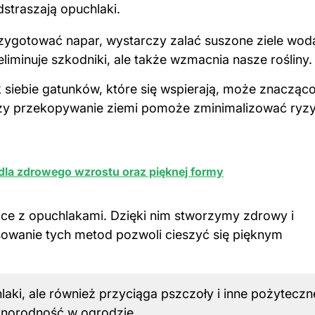
dstraszają opuchlaki.
rzygotować napar, wystarczy zalać suszone ziele wod
liminuje szkodniki, ale także wzmacnia nasze rośliny.
 siebie gatunków, które się wspierają, może znacząc
zy przekopywanie ziemi pomoże zminimalizować ryz
ć dla zdrowego wzrostu oraz pięknej formy
ce z opuchlakami. Dzięki nim stworzymy zdrowy i
owanie tych metod pozwoli cieszyć się pięknym
aki, ale również przyciąga pszczoły i inne pożyteczn
żnorodność w ogrodzie.