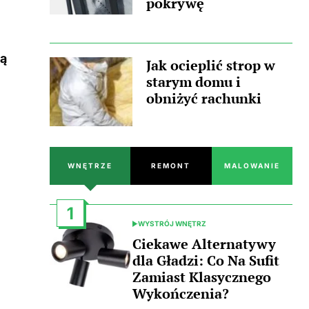
pokrywę
ną
Jak ocieplić strop w
starym domu i
obniżyć rachunki
WNĘTRZE
REMONT
MALOWANIE
1
WYSTRÓJ WNĘTRZ
POSTED
IN
Ciekawe Alternatywy
dla Gładzi: Co Na Sufit
Zamiast Klasycznego
Wykończenia?