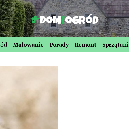
Dom-
Ogród.edu.pl
ród
Malowanie
Porady
Remont
Sprzątani