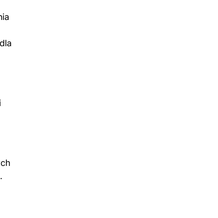
nia
dla
i
ych
.