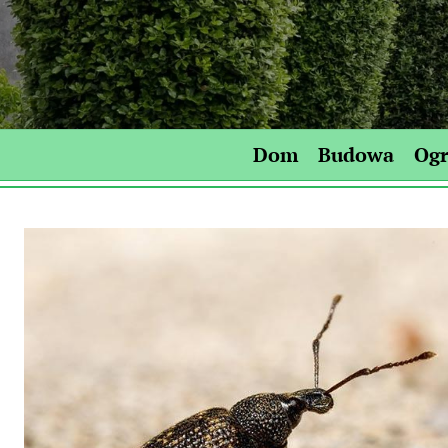
Skip
to
content
Dom
Budowa
Og