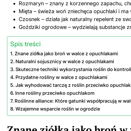
Rozmaryn – znany z korzennego zapachu, chro
Mięta – świeża woń zniechęca opuchlaki i ma
Czosnek – działa jak naturalny repelent ze 
Goździki ogrodowe – wydzielają substancje zni
Spis treści
Znane ziółka jako broń w walce z opuchlakami
Naturalni sojusznicy w walce z opuchlakami
Skuteczne techniki wykorzystania roślin do kontro
Przydatne rośliny w walce z opuchlakami
Jak wyhodować tarczę z roślin przeciwko opuchla
Inne rośliny przeciwko opuchlakom
Roślinne alliance: Które gatunki współpracują w wa
Wzajemne wsparcie roślin w ogrodzie
Znane ziółka jako broń w