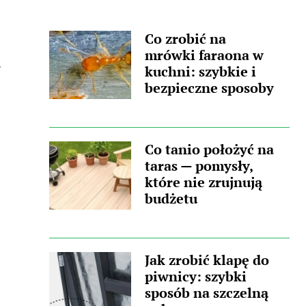
wpis, w którym pojawił się podobny
wątek. Zastanawiasz się, skąd wzięła się
Co zrobić na
ta nieprzyjemna towarzyszka? Główną
mrówki faraona w
przyczyną...
.
kuchni: szybkie i
bezpieczne sposoby
Co tanio położyć na
taras — pomysły,
które nie zrujnują
budżetu
Jak zrobić klapę do
piwnicy: szybki
sposób na szczelną