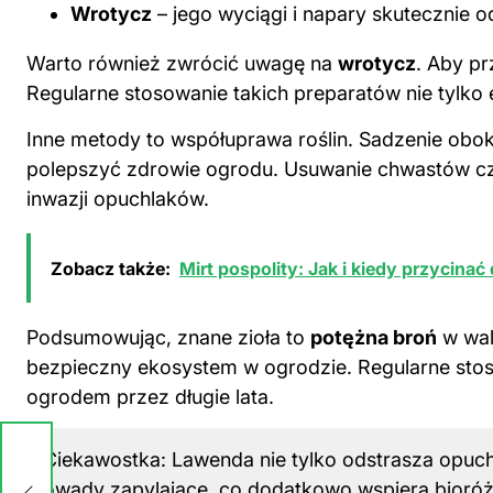
Wrotycz
– jego wyciągi i napary skutecznie o
Warto również zwrócić uwagę na
wrotycz
. Aby p
Regularne stosowanie takich preparatów nie tylko e
Inne metody to współuprawa roślin. Sadzenie obok
polepszyć zdrowie ogrodu. Usuwanie chwastów c
inwazji opuchlaków.
Zobacz także:
Mirt pospolity: Jak i kiedy przycina
Podsumowując, znane zioła to
potężna broń
w wal
bezpieczny ekosystem w ogrodzie. Regularne stos
ogrodem przez długie lata.
ć
Ciekawostka: Lawenda nie tylko odstrasza opuchl
ik
owady zapylające, co dodatkowo wspiera bioró