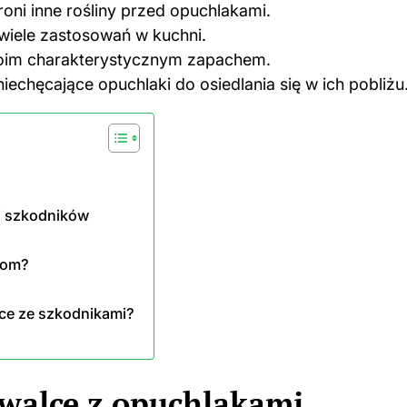
ni inne rośliny przed opuchlakami.
 wiele zastosowań w kuchni.
swoim charakterystycznym zapachem.
echęcające opuchlaki do osiedlania się w ich pobliżu
li szkodników
kom?
lce ze szkodnikami?
 walce z opuchlakami