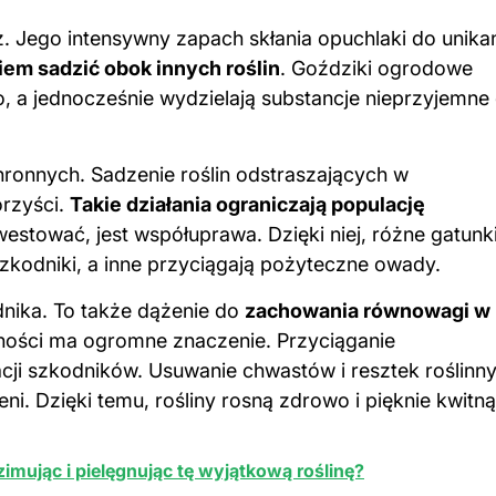
. Jego intensywny zapach skłania opuchlaki do unika
m sadzić obok innych roślin
. Goździki ogrodowe
o, a jednocześnie wydzielają substancje nieprzyjemne 
hronnych. Sadzenie roślin odstraszających w
orzyści.
Takie działania ograniczają populację
stować, jest współuprawa. Dzięki niej, różne gatunk
zkodniki
, a inne przyciągają pożyteczne owady.
dnika. To także dążenie do
zachowania równowagi w
ności ma ogromne znaczenie. Przyciąganie
i szkodników. Usuwanie chwastów i resztek roślinn
eni. Dzięki temu,
rośliny
rosną zdrowo i pięknie kwitną
imując i pielęgnując tę wyjątkową roślinę?