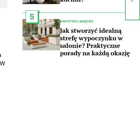
po
go
5
WYSTRÓJ WNĘTRZ
POSTED
IN
Jak stworzyć idealną
strefę wypoczynku w
salonie? Praktyczne
porady na każdą okazję
a
 W