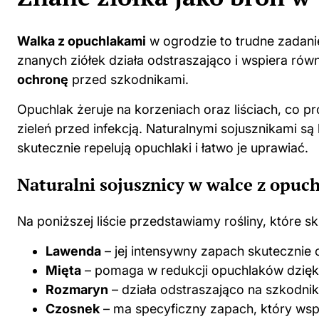
Walka z opuchlakami
w ogrodzie to trudne zadani
znanych ziółek działa odstraszająco i wspiera ró
ochronę
przed szkodnikami.
Opuchlak żeruje na korzeniach oraz liściach, co p
zieleń przed infekcją. Naturalnymi sojusznikami są
skutecznie repelują opuchlaki i łatwo je uprawiać.
Naturalni sojusznicy w walce z opuc
Na poniższej liście przedstawiamy rośliny, które 
Lawenda
– jej intensywny zapach
skutecznie
o
Mięta
– pomaga w redukcji opuchlaków dzię
Rozmaryn
– działa odstraszająco na szkodnik
Czosnek
– ma specyficzny zapach, który wspi