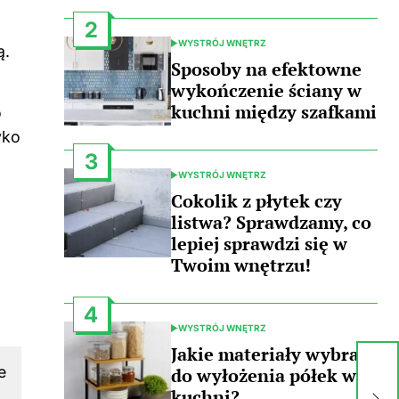
2
WYSTRÓJ WNĘTRZ
ą.
POSTED
IN
Sposoby na efektowne
wykończenie ściany w
kuchni między szafkami
o
yko
3
WYSTRÓJ WNĘTRZ
POSTED
IN
Cokolik z płytek czy
listwa? Sprawdzamy, co
lepiej sprawdzi się w
Twoim wnętrzu!
4
WYSTRÓJ WNĘTRZ
POSTED
Ja
IN
Jakie materiały wybrać
z
e
do wyłożenia półek w
od
kuchni?