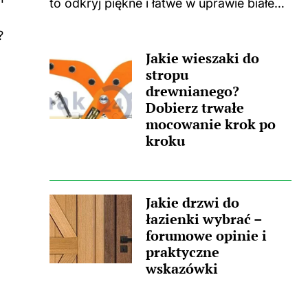
to odkryj piękne i łatwe w uprawie białe
kwiaty do swojego domu i ogrodu.
?
Niejednokrotnie spotykam się z
ą
Jakie wieszaki do
sytuacjami, w których świeżo położona
stropu
kostka zaczyna...
drewnianego?
Dobierz trwałe
mocowanie krok po
kroku
Jakie drzwi do
łazienki wybrać –
forumowe opinie i
praktyczne
wskazówki