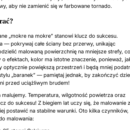
y, aby nie zamienić się w farbowane tornado.
rać?
ane „mokre na mokre” stanowi klucz do sukcesu.
a — pokrywaj całe ściany bez przerwy, unikając
zielić malowaną powierzchnię na mniejsze strefy, c
 o efektach, kolor ma istotne znaczenie, ponieważ, ja
y optycznie powiększą przestrzeń i będą mniej podat
stylu „baranek” — pamiętaj jednak, by zakończyć dzie
oni przed uciążliwym brudem!
 malujemy. Temperatura, wilgotność powietrza oraz
cz do sukcesu! Z biegiem lat uczy się, że malowanie 
ej postawić na stabilne warunki. Oto kilka czynników,
do malowania
: