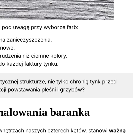
ąć pod uwagę przy wyborze farb:
 na zanieczyszczenia.
onowe.
rudzenia niż ciemne kolory.
o każdej faktury tynku.
stycznej strukturze, nie tylko chronią tynk przed
cji powstawania pleśni i grzybów?
 malowania baranka
 wnętrzach naszych czterech kątów, stanowi
ważną