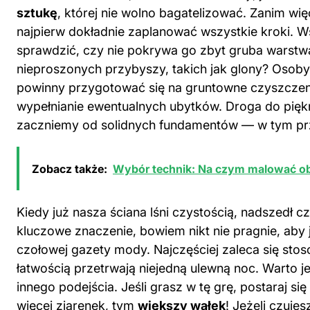
sztukę
, której nie wolno bagatelizować. Zanim w
najpierw dokładnie zaplanować wszystkie kroki. W
sprawdzić, czy nie pokrywa go zbyt gruba warstw
nieproszonych przybyszy, takich jak glony? Osoby,
powinny przygotować się na gruntowne czyszczen
wypełnianie ewentualnych ubytków. Droga do piękn
zaczniemy od solidnych fundamentów — w tym p
Zobacz także:
Wybór technik: Na czym malować ob
Kiedy już nasza ściana lśni czystością, nadszedł 
kluczowe znaczenie, bowiem nikt nie pragnie, ab
czołowej gazety mody. Najczęściej zaleca się stos
łatwością przetrwają niejedną ulewną noc. Warto
innego podejścia. Jeśli grasz w tę grę, postaraj 
więcej ziarenek, tym
większy wałek
! Jeżeli czuje