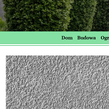
Skip
to
content
Dom
Budowa
Og