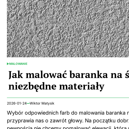
MALOWANIE
POSTED
IN
Jak malować baranka na ś
niezbędne materiały
2026-01-24
Wiktor Matysik
Wybór odpowiednich farb do malowania baranka n
przyprawia nas o zawrót głowy. Na początku dobr
pewnością nie chcemy pomalować elewacji, któr