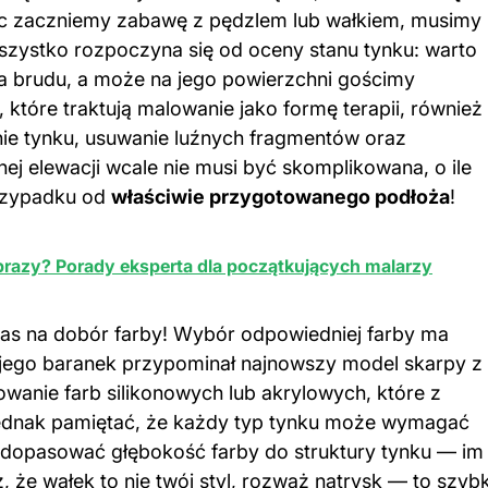
ięc zaczniemy zabawę z pędzlem lub wałkiem, musimy
szystko rozpoczyna się od oceny stanu tynku: warto
a brudu, a może na jego powierzchni gościmy
 które traktują malowanie jako formę terapii, również
ie tynku, usuwanie luźnych fragmentów oraz
ej elewacji wcale nie musi być skomplikowana, o ile
rzypadku od
właściwie przygotowanego podłoża
!
razy? Porady eksperta dla początkujących malarzy
czas na dobór farby! Wybór odpowiedniej farby ma
y jego baranek przypominał najnowszy model skarpy z
owanie farb silikonowych lub akrylowych, które z
 jednak pamiętać, że każdy typ tynku może wymagać
się dopasować głębokość farby do struktury tynku — im
sz, że wałek to nie twój styl, rozważ natrysk — to szyb