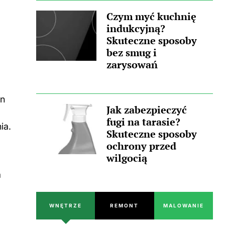
Czym myć kuchnię
indukcyjną?
Skuteczne sposoby
bez smug i
zarysowań
n
Jak zabezpieczyć
fugi na tarasie?
ia.
Skuteczne sposoby
ochrony przed
wilgocią
a
WNĘTRZE
REMONT
MALOWANIE