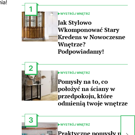
ia!
1
WYSTRÓJ WNĘTRZ
POSTED
IN
Jak Stylowo
Wkomponować Stary
Kredens w Nowoczesne
Wnętrze?
Podpowiadamy!
2
WYSTRÓJ WNĘTRZ
POSTED
IN
Pomysły na to, co
położyć na ściany w
przedpokoju, które
odmienią twoje wnętrze
3
Cz
WYSTRÓJ WNĘTRZ
POSTED
ra
IN
Praktyczne pomysły na