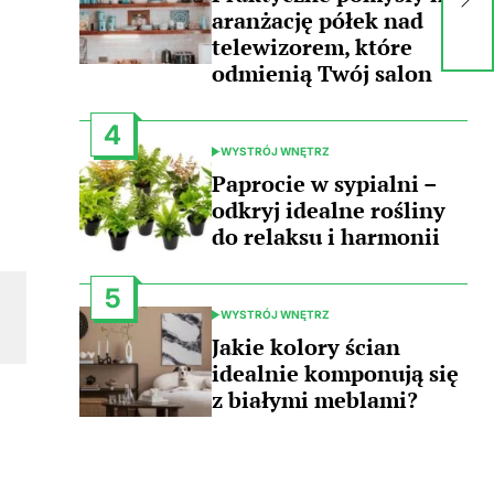
re
aranżację półek nad
mi
telewizorem, które
odmienią Twój salon
4
WYSTRÓJ WNĘTRZ
POSTED
IN
Paprocie w sypialni –
odkryj idealne rośliny
do relaksu i harmonii
5
WYSTRÓJ WNĘTRZ
POSTED
IN
Jakie kolory ścian
idealnie komponują się
z białymi meblami?