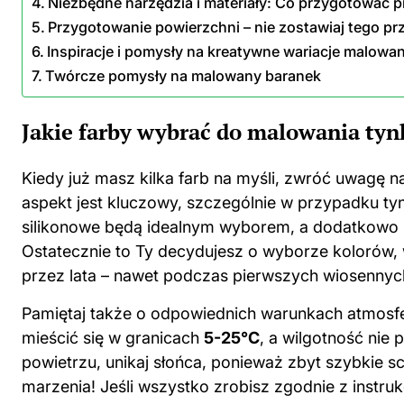
Niezbędne narzędzia i materiały: Co przygotować 
Przygotowanie powierzchni – nie zostawiaj tego p
Inspiracje i pomysły na kreatywne wariacje malow
Twórcze pomysły na malowany baranek
Jakie farby wybrać do malowania ty
Kiedy już masz kilka farb na myśli, zwróć uwagę 
aspekt jest kluczowy, szczególnie w przypadku t
silikonowe będą idealnym wyborem, a dodatkowo 
Ostatecznie to Ty decydujesz o wyborze kolorów, w
przez lata – nawet podczas pierwszych wiosenny
Pamiętaj także o odpowiednich warunkach atmosf
mieścić się w granicach
5-25°C
, a wilgotność nie
powietrzu, unikaj słońca, ponieważ zbyt szybkie 
marzenia! Jeśli wszystko zrobisz zgodnie z instr