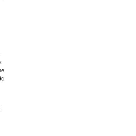
o
k
ne
ło
z