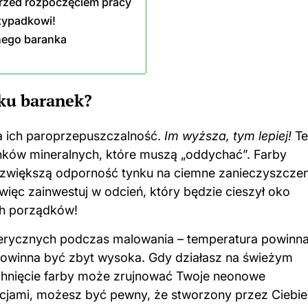
przed rozpoczęciem pracy
rzypadkowi!
anego baranka
nku baranek?
na ich paroprzepuszczalność.
Im wyższa, tym lepiej!
Te
ynków mineralnych, które muszą „oddychać”. Farby
zwiększą odporność tynku na ciemne zanieczyszczen
ięc zainwestuj w odcień, który będzie cieszył oko
ch porządków!
erycznych podczas malowania – temperatura powinn
 powinna być zbyt wysoka. Gdy działasz na świeżym
schnięcie farby może zrujnować Twoje neonowe
ukcjami, możesz być pewny, że stworzony przez Ciebie