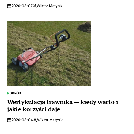
2026-08-07
Wiktor Matysik
Posted
by
OGRÓD
POSTED
IN
Wertykulacja trawnika — kiedy warto i
jakie korzyści daje
2026-08-04
Wiktor Matysik
Posted
by