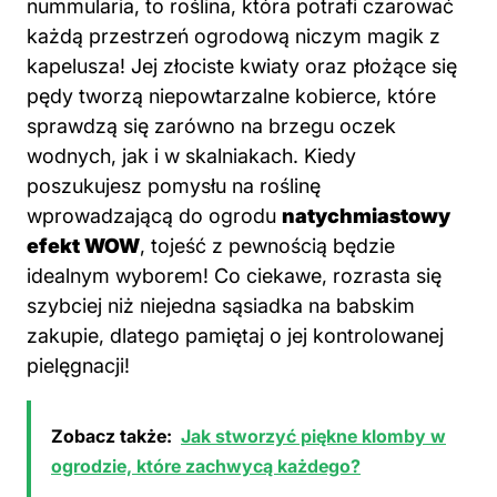
nummularia, to roślina, która potrafi czarować
każdą przestrzeń ogrodową niczym magik z
kapelusza! Jej złociste kwiaty oraz płożące się
pędy tworzą niepowtarzalne kobierce, które
sprawdzą się zarówno na brzegu oczek
wodnych, jak i w skalniakach. Kiedy
poszukujesz pomysłu na roślinę
wprowadzającą do ogrodu
natychmiastowy
efekt WOW
, tojeść z pewnością będzie
idealnym wyborem! Co ciekawe, rozrasta się
szybciej niż niejedna sąsiadka na babskim
zakupie, dlatego pamiętaj o jej kontrolowanej
pielęgnacji!
Zobacz także:
Jak stworzyć piękne klomby w
ogrodzie, które zachwycą każdego?