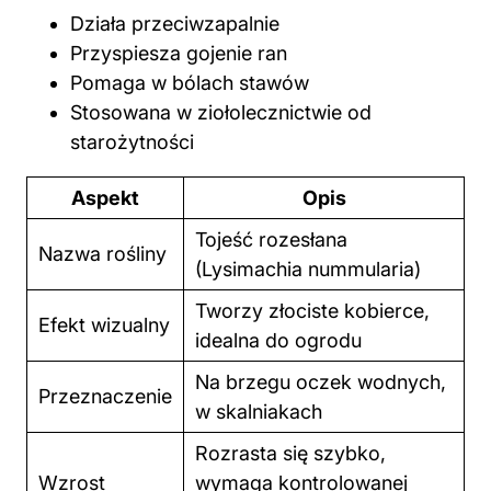
Działa przeciwzapalnie
Przyspiesza gojenie ran
Pomaga w bólach stawów
Stosowana w ziołolecznictwie od
starożytności
Aspekt
Opis
Tojeść rozesłana
Nazwa rośliny
(Lysimachia nummularia)
Tworzy złociste kobierce,
Efekt wizualny
idealna do ogrodu
Na brzegu oczek wodnych,
Przeznaczenie
w skalniakach
Rozrasta się szybko,
Wzrost
wymaga kontrolowanej