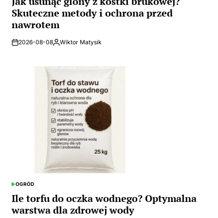
Jak usunąć glony z kostki brukowej?
Skuteczne metody i ochrona przed
nawrotem
2026-08-08
Wiktor Matysik
Posted
by
OGRÓD
POSTED
IN
Ile torfu do oczka wodnego? Optymalna
warstwa dla zdrowej wody