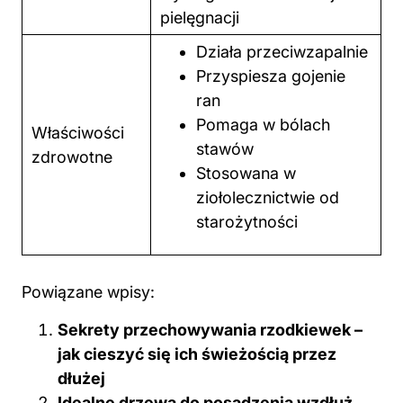
pielęgnacji
Działa przeciwzapalnie
Przyspiesza gojenie
ran
Pomaga w bólach
Właściwości
stawów
zdrowotne
Stosowana w
ziołolecznictwie od
starożytności
Powiązane wpisy:
Sekrety przechowywania rzodkiewek –
jak cieszyć się ich świeżością przez
dłużej
Idealne drzewa do posadzenia wzdłuż