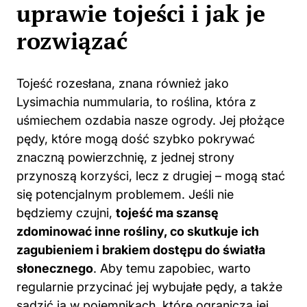
uprawie tojeści i jak je
rozwiązać
Tojeść rozesłana, znana również jako
Lysimachia nummularia,
to roślina
, która z
uśmiechem ozdabia nasze ogrody. Jej płożące
pędy, które mogą dość szybko pokrywać
znaczną powierzchnię, z jednej strony
przynoszą korzyści, lecz z drugiej – mogą stać
się potencjalnym problemem. Jeśli nie
będziemy czujni,
tojeść ma szansę
zdominować inne rośliny, co skutkuje ich
zagubieniem i brakiem dostępu do światła
słonecznego
. Aby temu zapobiec, warto
regularnie przycinać jej wybujałe pędy, a także
sadzić ją w pojemnikach, które ograniczą jej